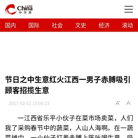
国内
国际
社会
文史
经济
滚动
节日之中生意红火江西一男子赤膊吸引
顾客招揽生意
2017-02-01 15:06:23
一江西省乐平小伙子在菜市场卖菜，人们
我了采购春节中的蔬菜，人山人海啊。在一蔬
菜摊中，一小伙子打着赤膊上陈吆喝生意，吸