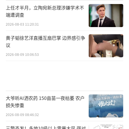
上任才半月，立陶宛新总理涉嫌学术不
端遭调查
2026-08-03 11:20:31
黄子韬徐艺洋直播互扇巴掌 边界感引争
议
2026-08-09 10:06:53
大爷听AI洒农药 150亩苗一夜枯萎 农户
损失惨重
2026-08-09 08:46:32
三警齐发！多地10级以上雷暴大风 强对