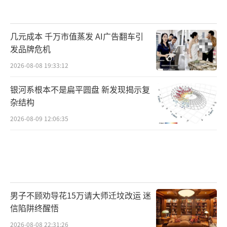
几元成本 千万市值蒸发 AI广告翻车引
发品牌危机
2026-08-08 19:33:12
银河系根本不是扁平圆盘 新发现揭示复
杂结构
2026-08-09 12:06:35
男子不顾劝导花15万请大师迁坟改运 迷
信陷阱终醒悟
2026-08-08 22:31:26