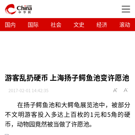
国内
国际
社会
文史
经济
滚动
游客乱扔硬币 上海扬子鳄鱼池变许愿池
2017-02-01 14:42:35
在扬子鳄鱼池和大鳄龟展览池中，被部分
不文明游客投入多达上百枚的1元和5角的硬
币，动物园竟然被当做了许愿池。