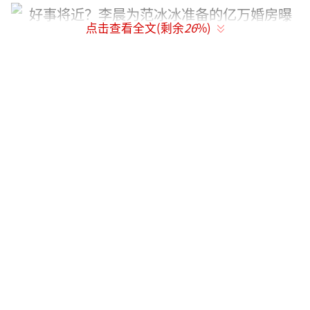
点击查看全文(剩余
26
%)
如女王一般的范冰冰，到了李晨这里却变
成了小鸟依人的小女人，变成了小绵羊。两人
不仅在公开场合各种秀，还经常互动发文。
前不久范冰冰主演电影《我不是潘金
莲》，形象虽然多难看，李晨却是满眼宠溺，
还不忘写段子帮宣传。可见李晨是很在乎范冰
冰的。