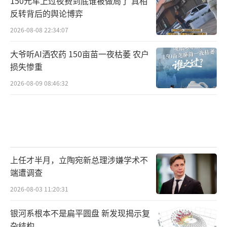
150元车上过夜费到底谁被做局了 真相
反转背后的舆论博弈
2026-08-08 22:34:07
大爷听AI洒农药 150亩苗一夜枯萎 农户
损失惨重
2026-08-09 08:46:32
上任才半月，立陶宛新总理涉嫌学术不
端遭调查
2026-08-03 11:20:31
银河系根本不是扁平圆盘 新发现揭示复
杂结构