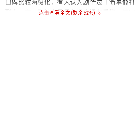
口碑比较两极化，有人认为剧情过于简单像打
副本，有人则认为是很多观众没有看懂，其实
点击查看全文(剩余
61
%)
有着非常多隐藏细节和前后呼应的关系。不过
普遍的肯定观感是视觉特效非常震撼，各位主
演也基本都担起了角色，包括影片开拍起争议
最大的男主角吴亦凡。此次他饰演的唐僧相当
颠覆，既要蠢萌搞笑无厘头，又要有对抗时的
爆发性和对心底挚爱的深情。在两位大导的调
教下吴亦凡角色完成度不错，诠释出一个周星
驰风格的不同于传统印象的有情有义大智若愚
的唐僧。