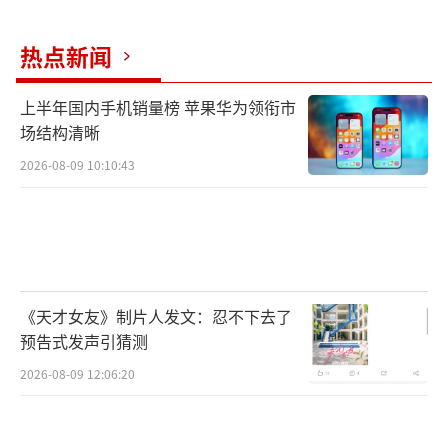
热点新闻
上半年国内手机销量榜 苹果华为领衔市
徐克导演在香港的映前宣传中曾表示，当
场结构清晰
时选角在多个人选中犹豫不决，拉锯了好久，
2026-08-09 10:10:43
后来吴亦凡来试镜，当即就决定唐僧就是他
了，并把袈裟、佛珠给他让他带回家提前体会
感觉。
有人气有颜值不可否认，但这并不是一部
《天才女友》制片人发文：忍不下去了
青春偶像剧或粉丝电影，既然能通过试镜入双
预告式发声引猜测
王法眼，这位小鲜肉，或许，真的有过人之
2026-08-09 12:06:20
处？