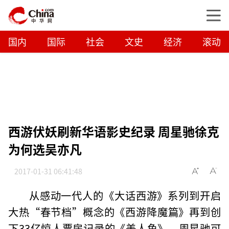
国内
国际
社会
文史
经济
滚动
西游伏妖刷新华语影史纪录 周星驰徐克
为何选吴亦凡
2017-01-31 06:41:48
从感动一代人的《大话西游》系列到开启
大热“春节档”概念的《西游降魔篇》再到创
下33亿惊人票房记录的《美人鱼》，周星驰可