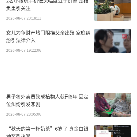
2名小孩玩手机低头幅度近乎折叠 颈椎
负重引关注
2026-08-07 23:18:11
女儿为争财产堵门阻挠父亲出殡 家庭纠
纷引法律介入
2026-08-07 19:22:06
男子将外卖员砍成植物人获刑8年 因定
位纠纷引发悲剧
2026-08-07 23:05:06
“秋天的第一杯奶茶”6岁了 真金白银
抽奖引热潮