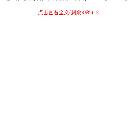
还让不让人过年了!!!老鼠内心是绝望的!
点击查看全文(剩余
49
%)
网友评论：
哎，大过年的，鼠生好艰难……前几天存
粮被挖，刚准备偷点东西过个年，又被抓了，
还被嫌弃写错字，嘤嘤。
再说了，明明是大米先动的手!
还让不让人过年了！！！老鼠内心是绝望的！
你们人类就是戏多，我好绝望。
救鼠一命，胜造七级浮屠。