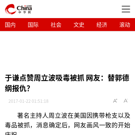
国内
国际
社会
文史
经济
滚动
于谦点赞周立波吸毒被抓 网友：替郭德
纲报仇？
2017-01-22 01:51:18
著名主持人周立波在美国因携带枪支以及
毒品被抓，消息确定后，网友画风一致的开始
庆祝。