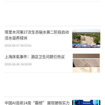
塔里木河第27次生态输水第二阶段启动
活水滋养绿洲
2026-08-07 00:53:01
上海床虱事件：酒店卫生问题引热议
2026-08-06 18:30:09
中国AI连续14周“霸榜” 展现硬核实力