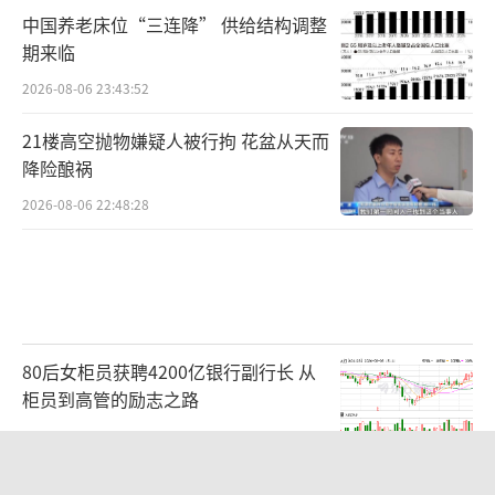
中国养老床位“三连降” 供给结构调整
期来临
2026-08-06 23:43:52
21楼高空抛物嫌疑人被行拘 花盆从天而
降险酿祸
2026-08-06 22:48:28
80后女柜员获聘4200亿银行副行长 从
柜员到高管的励志之路
2026-08-06 15:12:35
明日之星冠军杯：上海U17战平河床