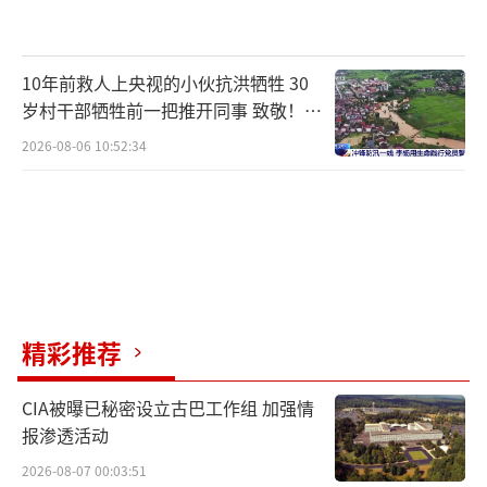
10年前救人上央视的小伙抗洪牺牲 30
岁村干部牺牲前一把推开同事 致敬！送
别！
2026-08-06 10:52:34
精彩推荐
CIA被曝已秘密设立古巴工作组 加强情
报渗透活动
2026-08-07 00:03:51