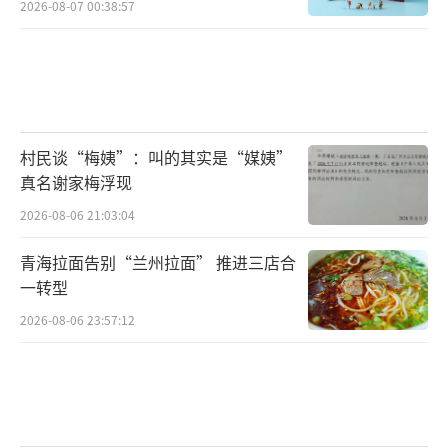
2026-08-07 00:38:57
村民谈“梅姨”：叫的其实是“媒姨”
真名谢家梅浮现
2026-08-06 21:03:04
青海拉面告别“兰州拉面” 推进三店合
一转型
2026-08-06 23:57:12