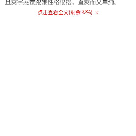
且爽字感觉跟她性格很搭，直爽而又单纯。
点击查看全文(剩余
32
%)
对比起来，刘亦菲最早的名字才真是土的
掉渣！！叫安凤！！父母当时取这名字是为了
望女成凤么！！后来父母离异，随母亲改姓，
叫刘茜美子。
在刘亦菲还没有回国之前，她一直都叫刘
茜美子，而她的“教父”为了使她更容易被中
国人所接受，就改为：刘亦菲。