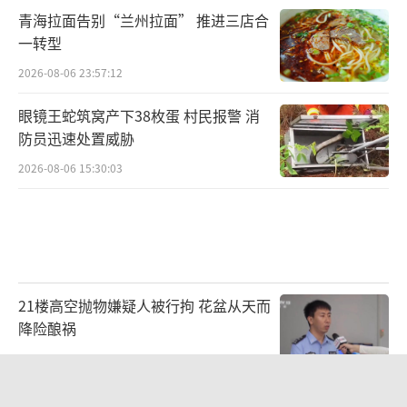
青海拉面告别“兰州拉面” 推进三店合
一转型
2026-08-06 23:57:12
眼镜王蛇筑窝产下38枚蛋 村民报警 消
防员迅速处置威胁
2026-08-06 15:30:03
21楼高空抛物嫌疑人被行拘 花盆从天而
降险酿祸
2026-08-06 22:48:28
80后女柜员获聘4200亿银行副行长 从