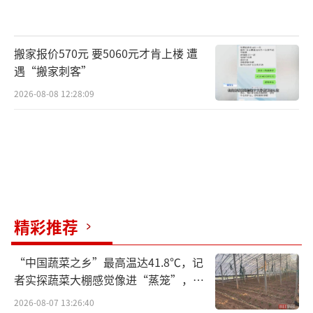
搬家报价570元 要5060元才肯上楼 遭
遇“搬家刺客”
2026-08-08 12:28:09
精彩推荐
“中国蔬菜之乡”最高温达41.8℃，记
者实探蔬菜大棚感觉像进“蒸笼”，有
村民称只能凌晨两点起来干活
2026-08-07 13:26:40