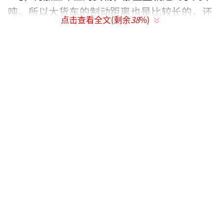
吨。所以大货车的制动距离也是比较长的，还
点击查看全文(剩余
38
%)
有大货车司机开车的时候，还是存在不小的盲
区。一旦前方出现突发状况，即便是急刹车，
不仅刹不住还可能导致更为严重的后果！
二，右侧超车不可取
开了10多年大货车的老康告诉我们，开大
货车一般都是走大车道，司机们的注意了也都
主要集中在左侧后视镜上面。所以小车想要从
大货车的右侧进行超车，大货车往往就注意不
到，这也是非常危险的。所以我们在开车的时