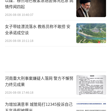
以媒：穆杰塔巴被紧急送医情况危急 病
情传闻四起
2026-08-08 10:40:37
女子带娃漂流落水 教练员称不敢捞 安
全承诺成空谈
2026-08-08 10:11:18
河南重大刑事案嫌疑人落网 警方不懈努
力终见成果
2026-08-08 17:46:18
为增加满意率 城管局打12345投诉自己
五年造假被曝光