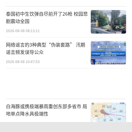
泰国初中生饮弹自尽前开了26枪 校园悲
剧震动全国
2026-08-08 08:13:11
网络谣言的3种典型“伪装套路” 汛期
谣言频发误导公众
2026-08-08 10:47:53
白海豚或携极端暴雨重创东部多省市 局
地单点降水具极端性
2026-08-08 08:51:57