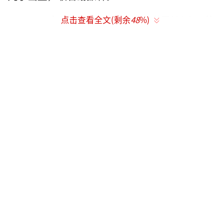
2010年5月12日，张柏芝为谢霆锋诞下谢
点击查看全文(剩余
48
%)
家二少爷Quintus，中文名谢振南
2012年5月20日，谢霆锋与张柏芝两人正
式收到了法院的离婚书；同年8月，张柏芝所在
经纪公司发表锋芝夫妇离婚声明称两人因性格
不合而共同决定离婚。
现如今两人离婚之后的动向，张柏芝和谢
霆锋离婚已经有一段时间了，而两人离婚之后
的动向，王菲谢霆锋早就吸引大部分眼球，而
张柏芝和孩子们则少有受到很多人的关注。