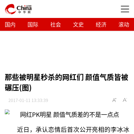
国内
国际
社会
文史
经济
滚动
那些被明星秒杀的网红们 颜值气质皆被
碾压(图)
2017-01-11 13:33:39
近日，承认恋情后首次公开亮相的李冰冰