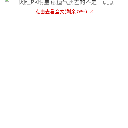
点击查看全文(剩余
16
%)
张辛苑以唯美空灵的气质著称，一度被称
为“豆瓣女神”。但她走出照片，和米兰达·
可儿同框时，脸足足比对方大了一号，脸也像
被粉刷过一样，白得吓人。