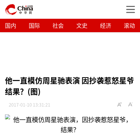
国内
国际
社会
文史
经济
滚动
他一直模仿周星驰表演 因抄袭惹怒星爷
结果？(图)
2017-01-10 13:31:21