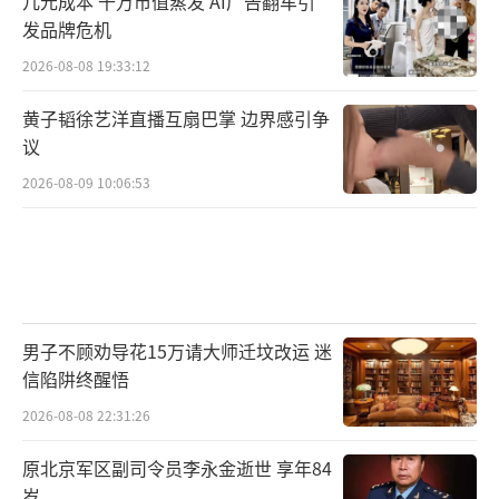
几元成本 千万市值蒸发 AI广告翻车引
发品牌危机
2026-08-08 19:33:12
黄子韬徐艺洋直播互扇巴掌 边界感引争
议
2026-08-09 10:06:53
男子不顾劝导花15万请大师迁坟改运 迷
信陷阱终醒悟
2026-08-08 22:31:26
原北京军区副司令员李永金逝世 享年84
岁