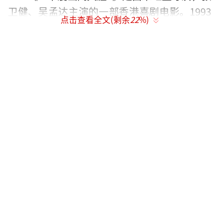
卫健、吴孟达主演的一部香港喜剧电影。1993
点击查看全文(剩余
22
%)
年上映！
《逃学威龙》是1991年7月18号上映的一
部喜剧电影，本片由陈嘉上执导，周星驰、吴
孟达、张敏主演，
以4382万的票房成绩打破香港电影票房纪
录，成为年度票房冠军。