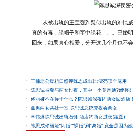
从被出轨的王宝强到疑似出轨的刘恺
真的有毒，绿帽子和军中绿花。。。已婚
回来，如果真心相爱，分开这几个月也不
王楠老公爆粗口怒评陈思成出轨:漂亮顶个屁用
陈思诚被曝与两女过夜，其中一个竟是她?(组图)
佟丽娅不在你干什么？陈思诚深夜约两女回酒店
孤男两女共处一室 陈思诚总统套夜会两女
卓伟爆陈思诚出轨石锤 酒店约两女过夜(组图)
陈思成佟丽娅"闪婚""裸婚"到"离婚" 竟全是因为她