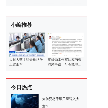
小编推荐
大起大落！铂金价格坐
黄灿灿工作室回应与曾
上过山车
沛慈争议：号召能理智
发言
今日热点
为何要将千颗卫星送入太
空？