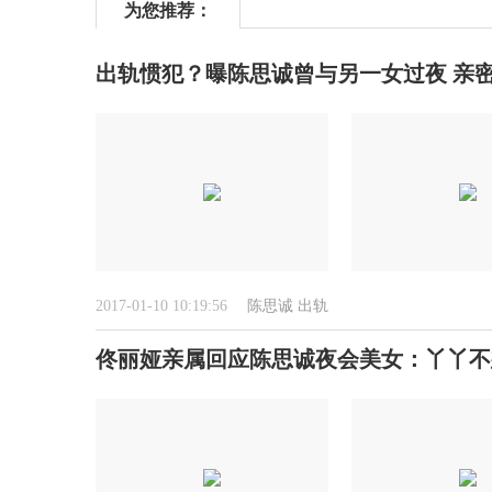
为您推荐：
出轨惯犯？曝陈思诚曾与另一女过夜 亲
2017-01-10 10:19:56
陈思诚
出轨
佟丽娅亲属回应陈思诚夜会美女：丫丫不