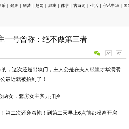
娱乐
|
健康
|
解梦
|
趣闻
|
游戏
|
佛学
|
古诗词
|
生活
|
守艺中华
|
国
女主一号曾称：绝不做第三者
出来的，这次还是出轨门，主人公是在夫人眼里才华满满
老公最近就被拍到了！
！第二次还穿浴袍！到第二天早上6点前都没离开房