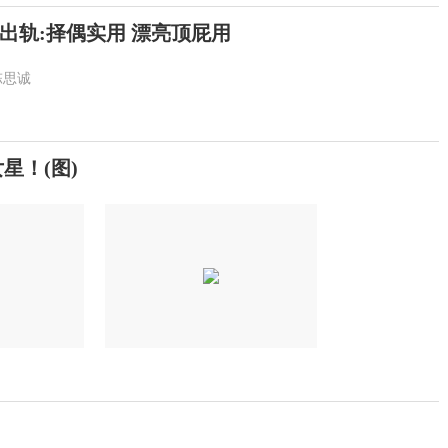
出轨:择偶实用 漂亮顶屁用
陈思诚
星！(图)