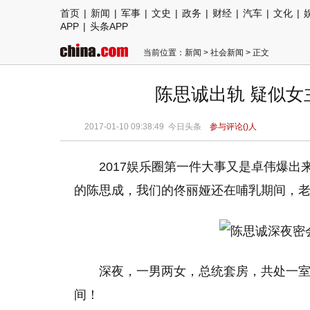
首页
|
新闻
|
军事
|
文史
|
政务
|
财经
|
汽车
|
文化
|
APP
|
头条APP
当前位置：
新闻
>
社会新闻
> 正文
陈思诚出轨 疑似
2017-01-10 09:38:49
今日头条
参与评论(
)人
2017娱乐圈第一件大事又是卓伟爆
的陈思成，我们的佟丽娅还在哺乳期间，
深夜，一男两女，总统套房，共处一室
间！