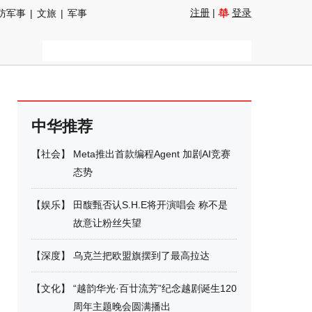
注册
|
登录
防军事
|
文旅
|
军事
中华推荐
【
社会
】
Meta推出首款编程Agent 加剧AI竞赛
态势
【
娱乐
】
田馥甄否认S.H.E将开演唱会 称不是
故意让粉丝失望
【
深度
】
乌克兰把欧盟旗摆到了最高拉达
【
文化
】
“越韵华光·百廿流芳”纪念越剧诞生120
周年主题晚会圆满播出