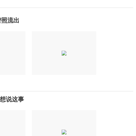
密照流出
想说这事