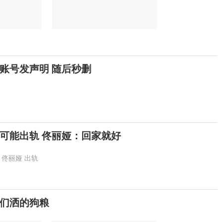
博账号发声明 随后秒删
可能出轨 佟丽娅：回家就好
佟丽娅
出轨
们洒的狗粮