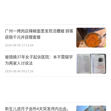
广州一烤肉店辣椒面里发现活蠼螋 顾客
获赔千元并获赠套餐
2026-08-05 17:13:34
被错换37年女子起诉医院：本不需辍学
为两家人讨说法
2026-08-06 09:27:26
新生儿进月子会所4天突发颅内出血，