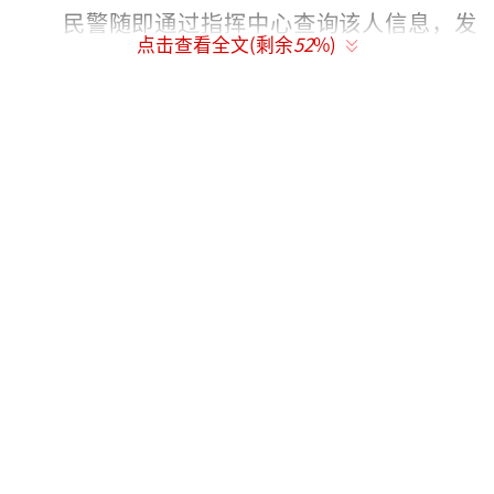
民警随即通过指挥中心查询该人信息，发
点击查看全文(剩余
52
%)
现指挥中心发来的照片信息上的“孙某某”与
酒驾当事人样貌差别很大，可以确定并不是同
一个人。由于男子拒不配合民警的检查，民警
将他带到派出所做进一步身份核实。当民警询
问其父母姓名时，坚称自己是“孙某某”的男
子竟无法回答。然而更令人意想不到的是，当
民警使用该驾驶员的手机与其家属进行联系
时，其家属竟也坚称该男子是“孙某某”。这
下民警犯难了，难道是同一个人？
此后，民警又通过该男子手机号查询确认
该男子姓名，实名制手机号的所属人为“刘某
亮”。原来，该驾驶人于2015年8月24日因酒