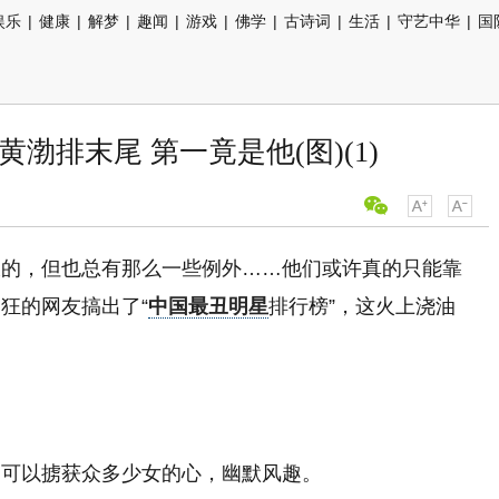
娱乐
|
健康
|
解梦
|
趣闻
|
游戏
|
佛学
|
古诗词
|
生活
|
守艺中华
|
国
渤排末尾 第一竟是他(图)(1)
饭的，但也总有那么一些例外……他们或许真的只能靠
狂的网友搞出了“
中国最丑明星
排行榜”，这火上浇油
旧可以掳获众多少女的心，幽默风趣。