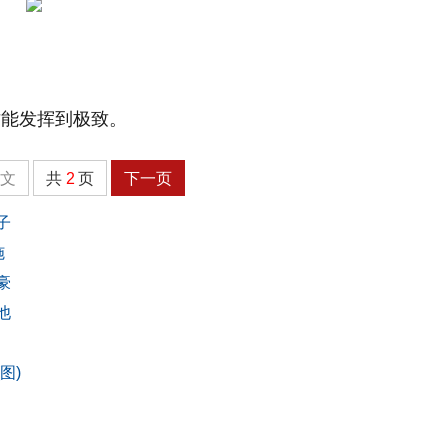
才能发挥到极致。
全文
共
2
页
下一页
子
施
豪
他
图)