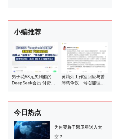
小编推荐
男子花58元买到假的
黄灿灿工作室回应与曾
DeepSeek会员 付费服
沛慈争议：号召能理智
务竟是骗局
发言
今日热点
为何要将千颗卫星送入太
空？