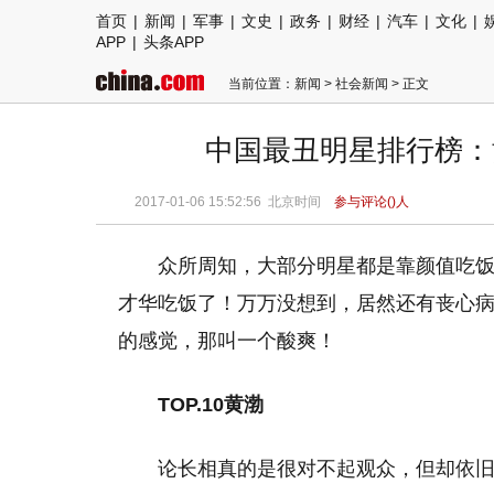
首页
|
新闻
|
军事
|
文史
|
政务
|
财经
|
汽车
|
文化
|
APP
|
头条APP
当前位置：
新闻
>
社会新闻
> 正文
中国最丑明星排行榜：黄
2017-01-06 15:52:56
北京时间
参与评论(
)人
众所周知，大部分明星都是靠颜值吃
才华吃饭了！万万没想到，居然还有丧心病
的感觉，那叫一个酸爽！
TOP.10黄渤
论长相真的是很对不起观众，但却依