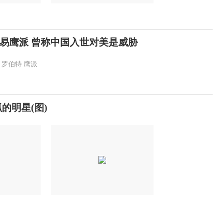
易鹰派 曾称中国入世对美是威胁
罗伯特
鹰派
的明星(图)