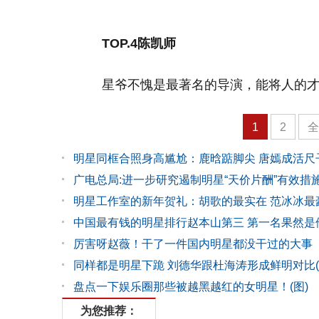
TOP.4陈凯师
星爷不愧是最著名的导演，能将人的
1
2
明星同框合照身高尴尬：鹿晗踮脚尖 唐嫣成活尺
广电总局:进一步研究遏制明星“天价片酬”有效措
明星工作室的新年贺礼：胡歌的最实在 范冰冰最
中国最有钱的明星排行赵本山第三 第一名果然是
厉害呀赵薇！干了一件国内明星都没干过的大事
同样都是明星下跪 刘德华跟杜海涛形成鲜明对比(
盘点一下娱乐圈那些被越黑越红的女明星！(图)
为您推荐：