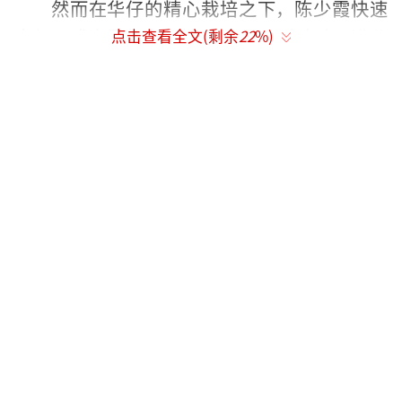
然而在华仔的精心栽培之下，陈少霞快速
走红，或许是年少任性 或许是一时冲动，进公
点击查看全文(剩余
22
%)
司不到两年的陈少霞选择解约跳槽到TVB，师
徒反目，她与华仔的怨算是结下了。在后来的
采访中，提到陈少霞的话题之时，刘德华根本
就不愿意回答，他不愿意提起这个人！
刘德华陈少霞