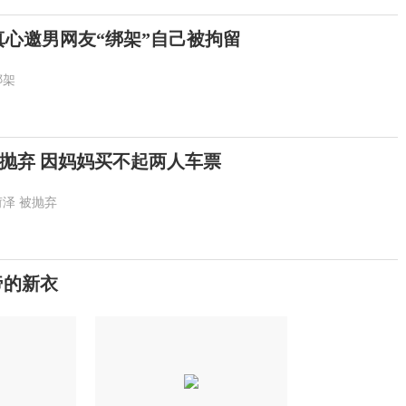
真心邀男网友“绑架”自己被拘留
绑架
被抛弃 因妈妈买不起两人车票
菏泽
被抛弃
帝的新衣