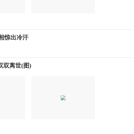
真相惊出冷汗
双离世(图)