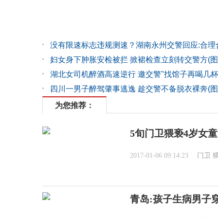
没有限速标志违规测速？湖南永州交警回应:合理
妇女身下肿胀安检被拦 掀裙检查立刻转交警方(图
湖北女司机醉酒高速逆行 邀交警"找馆子再喝几杯
四川一男子醉驾肇事逃逸 趁交警不备脱衣裸奔(图
为您推荐：
5旬门卫猥亵4岁女
2017-01-06 09:14:23
门卫
青岛:孩子生病男子