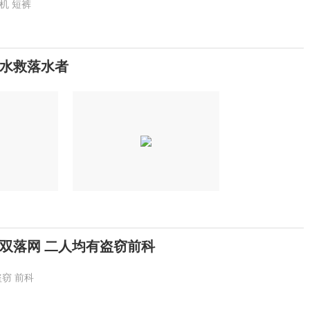
机
短裤
水救落水者
双落网 二人均有盗窃前科
盗窃
前科