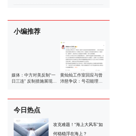
小编推荐
媒体：中方对美反制“一
黄灿灿工作室回应与曾
日三连” 反制措施展现决
沛慈争议：号召能理智
心
发言
今日热点
攻克难题！“海上大风车”如
何稳稳浮在海上？