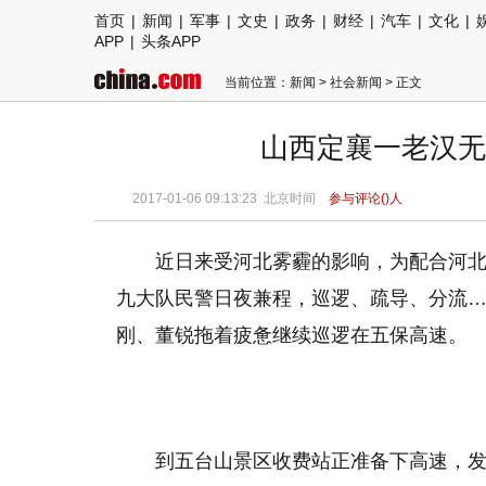
首页
|
新闻
|
军事
|
文史
|
政务
|
财经
|
汽车
|
文化
|
APP
|
头条APP
当前位置：
新闻
>
社会新闻
> 正文
山西定襄一老汉无
2017-01-06 09:13:23
北京时间
参与评论(
)人
近日来受河北雾霾的影响，为配合河
九大队民警日夜兼程，巡逻、疏导、分流……
刚、董锐拖着疲惫继续巡逻在五保高速。
到五台山景区收费站正准备下高速，