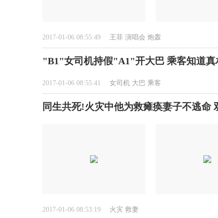
2017-01-06 08:55:49
王菲
演唱会
炮轰
"B1"女司机持假"A1"开大巴 乘客知道
2017-01-06 08:55:41
女司机
大巴
乘客
同生共死!火灾中他为救瘫痪妻子不逃命 双
2017-01-06 08:53:19
火灾
救妻