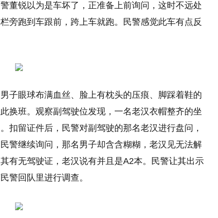
民警董锐以为是车坏了，正准备上前询问，这时不远处
护栏旁跑到车跟前，跨上车就跑。民警感觉此车有点反
名男子眼球布满血丝、脸上有枕头的压痕、脚踩着鞋的
在此换班。观察副驾驶位发现，一名老汉衣帽整齐的坐
的。扣留证件后，民警对副驾驶的那名老汉进行盘问，
，民警继续询问，那名男子却含含糊糊，老汉见无法解
其有无驾驶证，老汉说有并且是A2本。民警让其出示
随民警回队里进行调查。