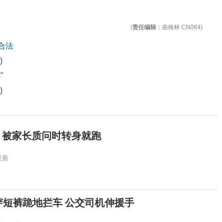
(
责任编辑
：曲格林 CN064)
合法
)
"
)
童 被家长质问时转身就跑
猥亵
穿短裤跪地拦车 公交司机伸援手