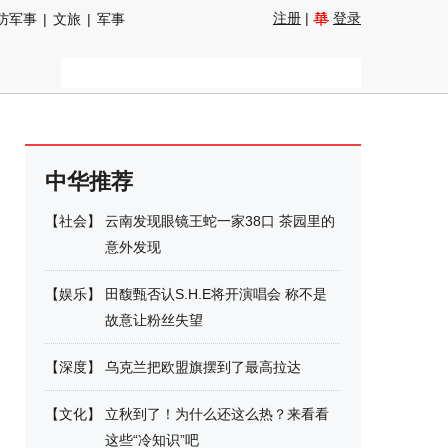
注册
|
登录
防军事
|
文旅
|
军事
中华推荐
【
社会
】
云南发现眼镜王蛇一家38口 茶园里的
意外发现
【
娱乐
】
田馥甄否认S.H.E将开演唱会 称不是
故意让粉丝失望
【
深度
】
乌克兰把欧盟旗摆到了最高拉达
【
文化
】
立秋到了！为什么还这么热？来看看
这些“冷知识”吧