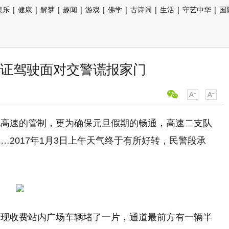
娱乐
|
健康
|
解梦
|
趣闻
|
游戏
|
佛学
|
古诗词
|
生活
|
守艺中华
|
国
证驾驶面对交警谎报家门
北高速的管制，更为确保元旦假期的畅通，高速二支队
2017年1月3日上午天气终于有所好转，民警段承
发现收费站内广场车辆堵了一片，通道最前方有一辆半