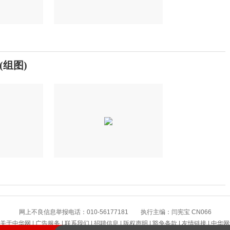
组图)
网上不良信息举报电话：010-56177181 执行主编：闫宪宝 CN066
关于中华网
|
广告服务
|
联系我们
|
招聘信息
|
版权声明
|
豁免条款
|
友情链接
|
中华网
提高警惕！绷紧暑期护娃安全这根弦