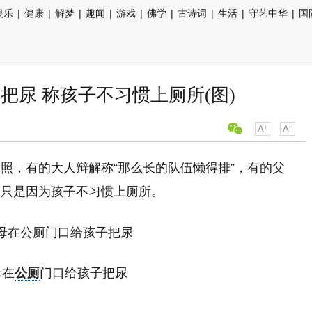
娱乐
|
健康
|
解梦
|
趣闻
|
游戏
|
佛学
|
古诗词
|
生活
|
守艺中华
|
国
把尿 称孩子不习惯上厕所(图)
照，有的大人辩解称“那么长的队伍懒得排”，有的父
做只是因为孩子不习惯上厕所。
母在
公厕
门口给孩子把尿