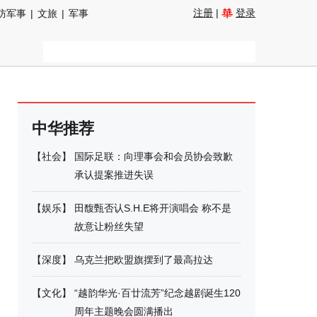
注册
|
登录
防军事
|
文旅
|
军事
中华推荐
【
社会
】
国际足联：向理事会和会员协会致歉
承认提案推进失误
【
娱乐
】
田馥甄否认S.H.E将开演唱会 称不是
故意让粉丝失望
【
深度
】
乌克兰把欧盟旗摆到了最高拉达
【
文化
】
“越韵华光·百廿流芳”纪念越剧诞生120
周年主题晚会圆满播出