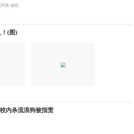
倪萍美
移民
！(图)
校内杀流浪狗被指责