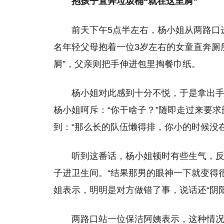
抱孩子直奔垃圾桶“就在这里屙”
前天下午5点半左右，杨小姐从两路口
名年轻父母抱着一位3岁左右的女童直奔厕
屙”，父亲则把手伸进包里掏餐巾纸。
杨小姐对此感到十分不悦，于是拿出
杨小姐呵斥：“你干啥子？”随即走过来要
到：“那么长的队伍懒得排，你小的时候没
听到这番话，杨小姐顿时有些生气，
子进卫生间。“结果那男的眼神一下就变得
姐表示，明明是对方做错了事，说话还“阴
两路口站一位保洁阿姨表示，这种情