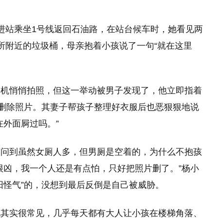
进站乘坐1号线返回石油路，在站台候车时，她看见两
所附近的垃圾桶，母亲抱着小孩说了一句“就在这里
手机悄悄拍照，但这一举动被男子发现了，他立即指着
求删除照片。其妻子帮孩子整理好衣服后也恶狠狠地说
在外面屙过吗。”
反问到虽然女厕人多，但男厕是空着的，为什么不抱孩
很凶，我一个人还是有点怕，只好把照片删了。”杨小
阳怪气”的，没想到最后反倒是自己被威胁。
况其实很常见，几乎每天都有大人让小孩在楼梯角落、