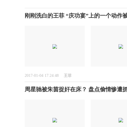
刚刚洗白的王菲 “庆功宴”上的一个动作被
2017-01-04 17:24:48
王菲
周星驰被朱茵捉奸在床？ 盘点偷情惨遭抓