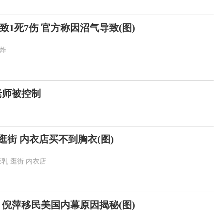
1死7伤 官方称因沼气导致(图)
炸
老师被控制
乳逛街 内衣店买不到胸衣(图)
豪乳
逛街
内衣店
 倪萍移民美国内幕原因揭秘(图)