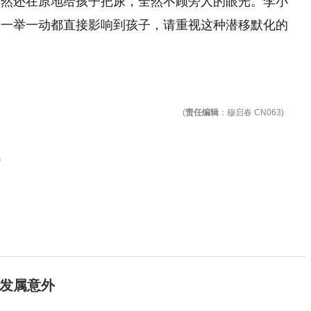
仍然还在原地给孩子把尿，全然不顾旁人的眼光。李小
的一举一动都直接影响到孩子，请重视这种潜移默化的
(
责任编辑
：穆启春 CN063)
)
发属意外