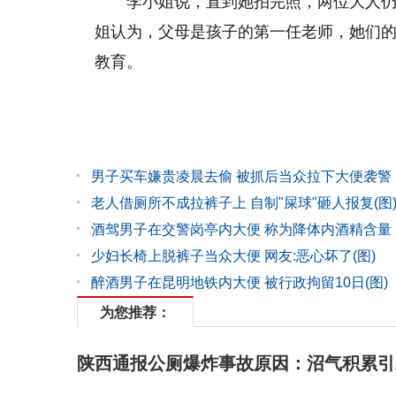
李小姐说，直到她拍完照，两位大人
姐认为，父母是孩子的第一任老师，她们
教育。
男子买车嫌贵凌晨去偷 被抓后当众拉下大便袭警
老人借厕所不成拉裤子上 自制"屎球"砸人报复(图
酒驾男子在交警岗亭内大便 称为降体内酒精含量
少妇长椅上脱裤子当众大便 网友:恶心坏了(图)
醉酒男子在昆明地铁内大便 被行政拘留10日(图)
为您推荐：
陕西通报公厕爆炸事故原因：沼气积累引