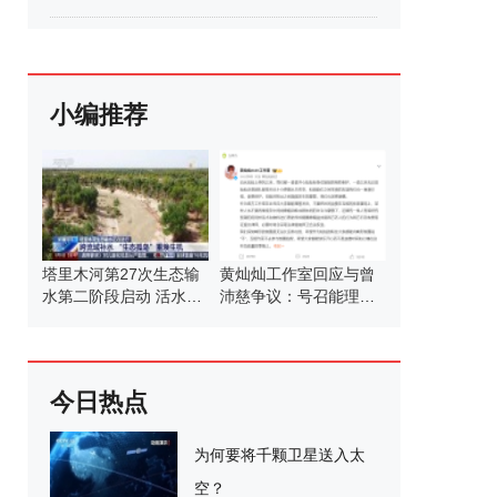
小编推荐
塔里木河第27次生态输
黄灿灿工作室回应与曾
水第二阶段启动 活水滋
沛慈争议：号召能理智
养绿洲
发言
今日热点
为何要将千颗卫星送入太
空？