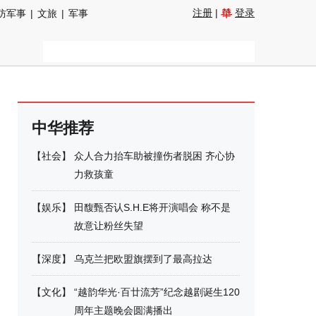
注册
|
登录
防军事
|
文旅
|
军事
中华推荐
【
社会
】
众人合力抬车助被撞伤者脱困 齐心协
力救孩童
【
娱乐
】
田馥甄否认S.H.E将开演唱会 称不是
故意让粉丝失望
【
深度
】
乌克兰把欧盟旗摆到了最高拉达
【
文化
】
“越韵华光·百廿流芳”纪念越剧诞生120
周年主题晚会圆满播出