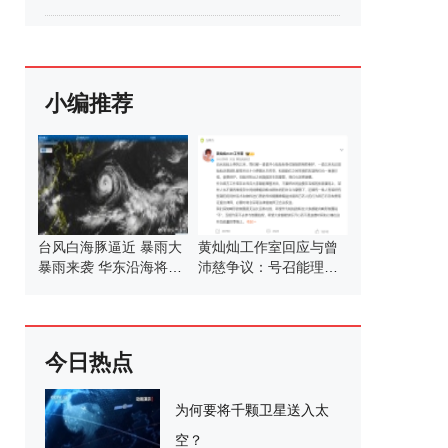
小编推荐
台风白海豚逼近 暴雨大
黄灿灿工作室回应与曾
暴雨来袭 华东沿海将迎
沛慈争议：号召能理智
明显风雨
发言
今日热点
为何要将千颗卫星送入太
空？