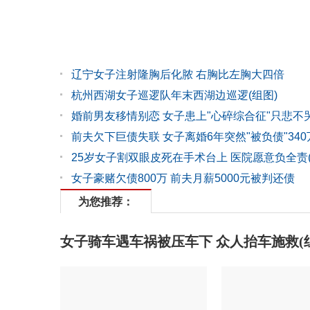
辽宁女子注射隆胸后化脓 右胸比左胸大四倍
杭州西湖女子巡逻队年末西湖边巡逻(组图)
婚前男友移情别恋 女子患上"心碎综合征"只悲不
前夫欠下巨债失联 女子离婚6年突然"被负债"340
25岁女子割双眼皮死在手术台上 医院愿意负全责(
女子豪赌欠债800万 前夫月薪5000元被判还债
为您推荐：
女子骑车遇车祸被压车下 众人抬车施救(