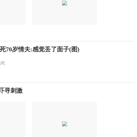
死70岁情夫:感觉丢了面子(图)
烧死
吓寻刺激