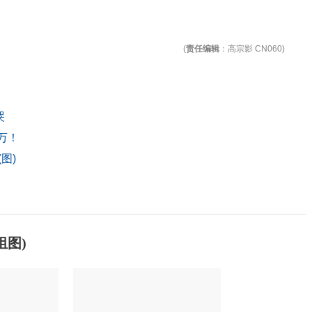
(
责任编辑
：高宗影 CN060)
哭
万！
图)
组图)