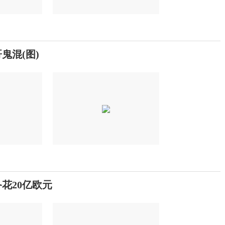
鬼混(图)
花20亿欧元