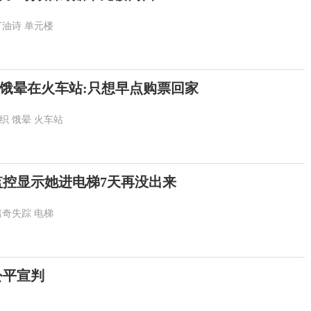
打油诗
单元楼
饿晕在火车站:只想早点购票回家
织
饿晕
火车站
监控显示她进电梯7天再没出来
离奇失踪
电梯
公平宣判