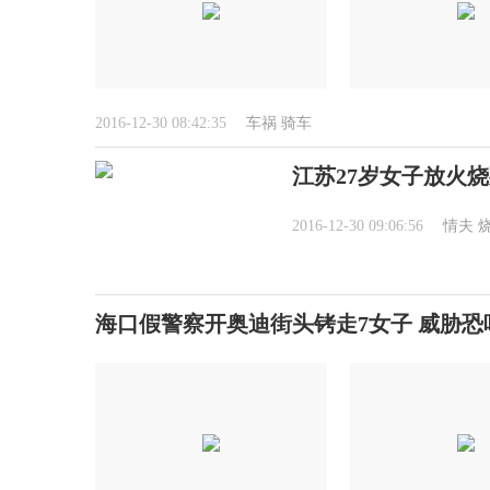
2016-12-30 08:42:35
车祸
骑车
江苏27岁女子放火烧
2016-12-30 09:06:56
情夫
海口假警察开奥迪街头铐走7女子 威胁恐