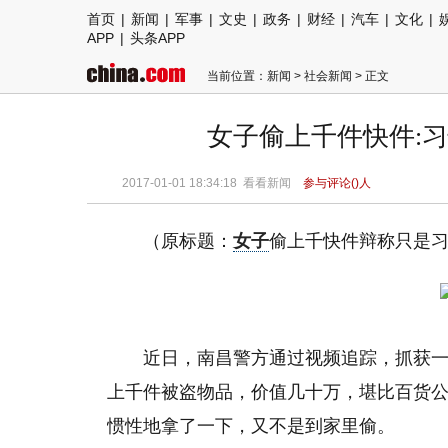
首页
|
新闻
|
军事
|
文史
|
政务
|
财经
|
汽车
|
文化
|
APP
|
头条APP
当前位置：
新闻
>
社会新闻
> 正文
女子偷上千件快件:
2017-01-01 18:34:18
看看新闻
参与评论(
)人
（原标题：
女子
偷上千快件辩称只是
近日，南昌警方通过视频追踪，抓获
上千件被盗物品，价值几十万，堪比百货
惯性地拿了一下，又不是到家里偷。