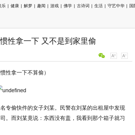
娱乐
|
健康
|
解梦
|
趣闻
|
游戏
|
佛学
|
古诗词
|
生活
|
守艺中华
|
国
习惯性拿一下 又不是到家里偷
习惯性拿一下不算偷）
一名专偷快件的女子刘某。民警在刘某的出租屋中发现
公司。而刘某竟说：东西没有盖，我看到那个箱子就习