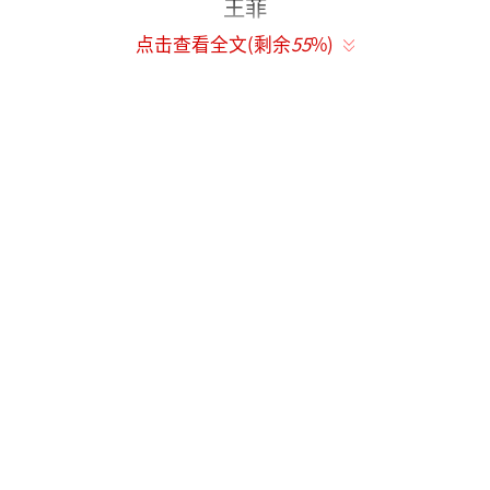
王菲
点击查看全文(剩余
55
%)
王菲欢乐一场演唱会，来了半个娱乐圈的
知名大咖，刘嘉玲、那英[微博]、刘雯[微博]、
马天宇[微博]，连马云[微博]爸爸也去了。现场
更是座无虚席。王菲暌违4年首开演唱会，整场
128分钟不停歇的演唱会，连续唱了35首歌，除
了换装，简直惜字如金！高冷范冻死一大批粉
丝！
王菲热闹劲儿还没有过，却有不少歌迷吐
槽王菲高音跑调，甚至将其形容为车祸现场。
对此，著名歌唱家龚琳娜[微博]，首先通过微博
对王菲提出了严厉评评。
而龚琳娜的先生、德国著名音乐人以《明