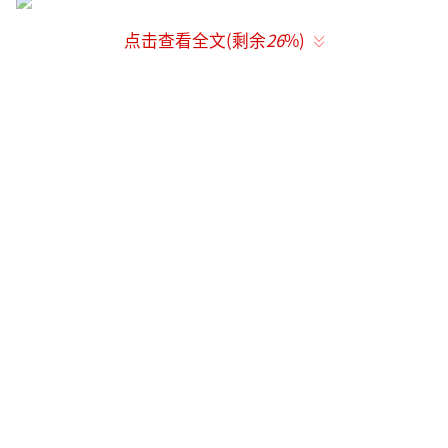
点击查看全文(剩余
26
%)
周围的人看到小伙这个样子，都是男人估
计也明白了什么，一位男子又把两位伴娘压到
小伙身上，小伙依旧闭着眼睛，紧紧抱着伴
娘，让人看的尴尬又气愤。
对于这样的闹婚行为，对于小伙对伴娘的
行为，你怎么看？