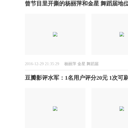
曾节目里开撕的杨丽萍和金星 舞蹈届地位
2016-12-29 21:35:29
杨丽萍
金星
舞蹈届
豆瓣影评水军：1名用户评分20元 1次可刷