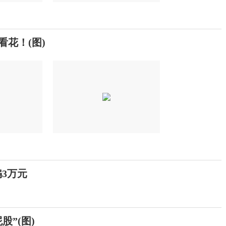
看花！(图)
骗3万元
股”(图)