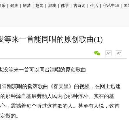
娱乐
|
健康
|
解梦
|
趣闻
|
游戏
|
佛学
|
古诗词
|
生活
|
守艺中华
|
国
没等来一首能同唱的原创歌曲(1)
旭日阳刚演唱的摇滚歌曲《春天里》的视频，在网上迅速
里的那种源自基层劳动人民内心那种淳朴、实在的基
人心，震撼着每个听过这首歌的人。甚至有人说，这首
身定做的。