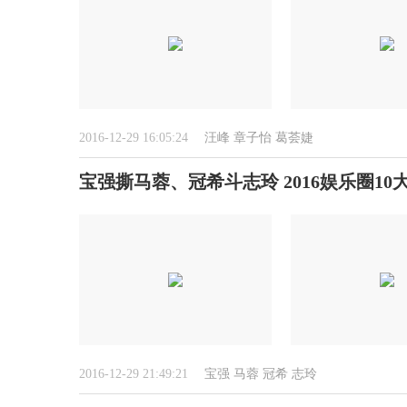
2016-12-29 16:05:24
汪峰
章子怡
葛荟婕
宝强撕马蓉、冠希斗志玲 2016娱乐圈10大
2016-12-29 21:49:21
宝强
马蓉
冠希
志玲