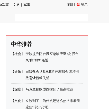
注册
|
登录
防军事
|
文旅
|
军事
中华推荐
【
社会
】
宁波提升防台风应急响应至Ⅰ级 强台
风“白海豚”逼近
【
娱乐
】
田馥甄否认S.H.E将开演唱会 称不是
故意让粉丝失望
【
深度
】
乌克兰把欧盟旗摆到了最高拉达
【
文化
】
立秋到了！为什么还这么热？来看看
这些“冷知识”吧