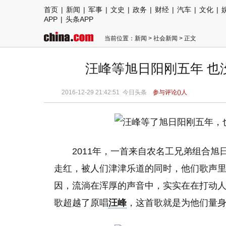
首页
|
新闻
|
军事
|
文史
|
政务
|
财经
|
汽车
|
文化
|
APP
|
头条APP
当前位置：
新闻
>
社会新闻
> 正文
汪峰等旭日阳刚五年 也
2016-12-29 21:42:51
今日头条
参与评论(
)人
2011年，一首来自农名工兄弟组合
走红，被人们津津乐道的同时，他们歌声
因，流淌在浑厚的声音中，实实在在打动
歌超越了原唱
汪峰
，这首歌就是为他们量