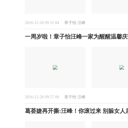
2016-12-28 09:31:04
章子怡
汪峰
一周岁啦！章子怡汪峰一家为醒醒温馨庆
2016-12-28 09:57:06
章子怡
汪峰
葛荟婕再开撕:汪峰！你滚过来 别躲女人