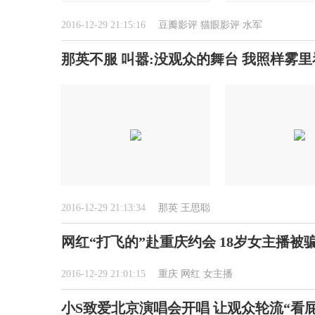
2016-12-29 21:15:16
豆瓣影评
猫眼影评
水军
那英不服 叫嚣:没观众的舞台 我照样雾里
2016-12-29 21:13:34
那英
王思聪
网红“打飞的”赴重庆约会 18岁女主播被
2016-12-29 21:01:15
重庆
网红
女主播
小S致爱北京演唱会开唱 让观众轮流“看屁