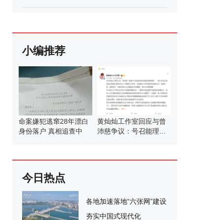
小编推荐
命案嫌犯逃窜28年漂白
黄灿灿工作室回应与曾
身份落户 真相追查中
沛慈争议：号召能理智
发言
今日热点
各地加速落地“六张网”建设
夯实中国式现代化