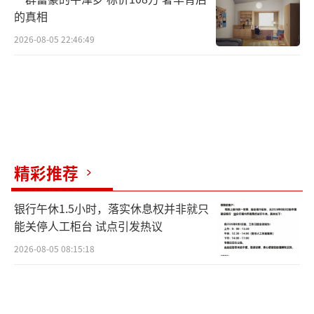
的真相
2026-08-05 22:46:49
精彩推荐
银行午休1.5小时，落实休息权并非就只
能关停人工柜台 试点引发热议
2026-08-05 08:15:18