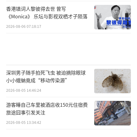
香港填词人黎彼得去世 曾写
《Monica》 乐坛与影视双栖才子陨落
2026-08-06 07:18:17
深圳男子随手拍死飞虫 被迫摘除眼球
小小蛾蚋竟成“移动传染源”
2026-08-05 14:46:24
游客睡自己车里被酒店收150元住宿费
旅途囧事引发关注
2026-08-05 13:34:42