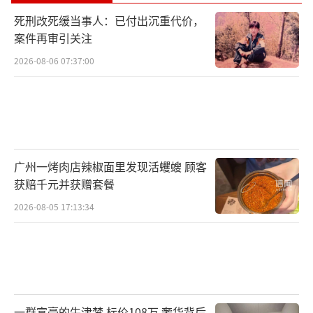
死刑改死缓当事人：已付出沉重代价，
案件再审引关注
2026-08-06 07:37:00
广州一烤肉店辣椒面里发现活蠼螋 顾客
获赔千元并获赠套餐
2026-08-05 17:13:34
一群富豪的牛津梦 标价108万 奢华背后