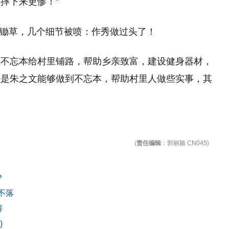
摔下来更惨！”
还不忘本给村里铺路，帮助乡亲致富，建设健身器材，
但是朱之文能够做到不忘本，帮助村里人做些实事，其
(
责任编辑
：郭丽颖 CN045)
？
不落
得
)