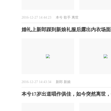
2016-12-27 14:44:23
本兮
歌手
离世
婚礼上新郎踩到新娘礼服后露出内衣场面尴
2016-12-27 14:43:34
新郎
新娘
本兮17岁出道唱作俱佳，如今突然离世，