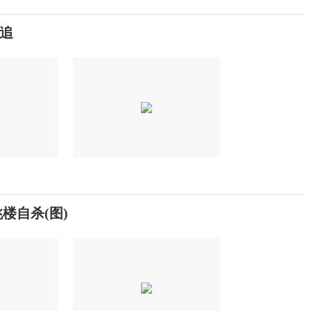
追
楼自杀(图)