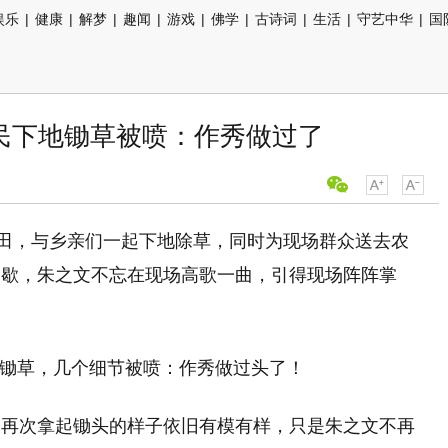
娱乐
|
健康
|
解梦
|
趣闻
|
游戏
|
佛学
|
古诗词
|
生活
|
守艺中华
|
国
农民下地锄草被喷：作秀做过了
农田，与乡亲们一起下地除草，同时为现场群众送去农
间歇，朱之文不忘在现场高歌一曲，引得现场阵阵掌
，再次拿起锄头的样子依旧有模有样，只是朱之文不再