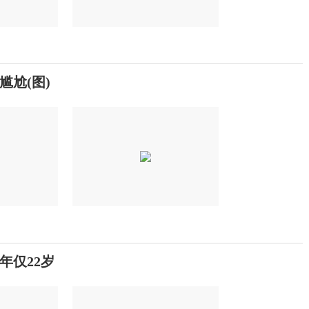
尬(图)
年仅22岁