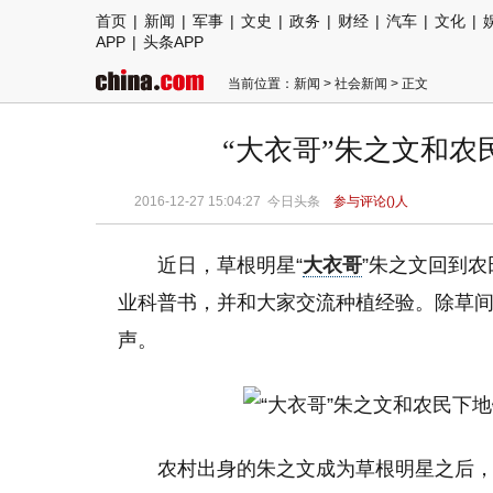
首页
|
新闻
|
军事
|
文史
|
政务
|
财经
|
汽车
|
文化
|
APP
|
头条APP
当前位置：
新闻
>
社会新闻
> 正文
“大衣哥”朱之文和
2016-12-27 15:04:27
今日头条
参与评论(
)人
近日，草根明星“
大衣哥
”朱之文回到
业科普书，并和大家交流种植经验。除草
声。
农村出身的朱之文成为草根明星之后