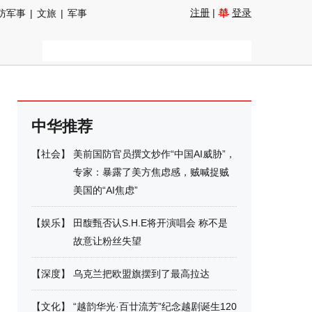
注册
|
登录
防军事
|
文旅
|
军事
中华推荐
【
社会
】
美前国防官员撰文炒作“中国AI威胁”，
专家：暴露了美方焦虑感，贼喊捉贼
美国的“AI焦虑”
【
娱乐
】
田馥甄否认S.H.E将开演唱会 称不是
故意让粉丝失望
【
深度
】
乌克兰把欧盟旗摆到了最高拉达
【
文化
】
“越韵华光·百廿流芳”纪念越剧诞生120