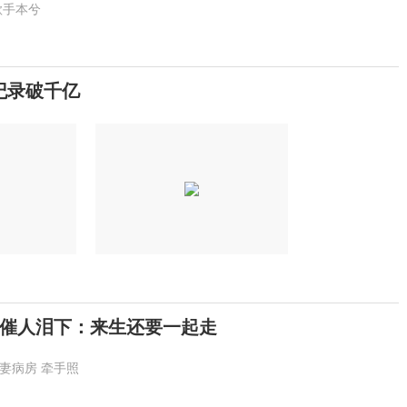
歌手本兮
纪录破千亿
催人泪下：来生还要一起走
妻病房
牵手照