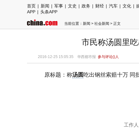
首页
|
新闻
|
军事
|
文史
|
政务
|
财经
|
汽车
|
文化
|
APP
|
头条APP
当前位置：
新闻
>
社会新闻
> 正文
市民称汤圆里吃
2016-12-25 15:05:35
华西都市报
参与评论(
)人
原标题：称
汤圆
吃出钢丝索赔十万 同
工作人