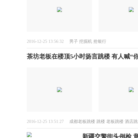
2016-12-25 13:56:32
男子
挖掘机
抢银行
茶坊老板在楼顶5小时扬言跳楼 有人喊“
2016-12-25 13:51:27
成都老板跳楼
跳楼
老板跳楼
酒店跳
新疆交警街头例检 意