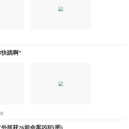
你快跳啊”
楼
外抓获26前命案凶犯(图)