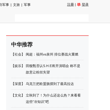
注册
|
登录
防军事
|
文旅
|
军事
中华推荐
【
社会
】
闽超：福州vs泉州 排位赛战火重燃
【
娱乐
】
田馥甄否认S.H.E将开演唱会 称不是
故意让粉丝失望
【
深度
】
乌克兰把欧盟旗摆到了最高拉达
【
文化
】
立秋到了！为什么还这么热？来看看
这些“冷知识”吧