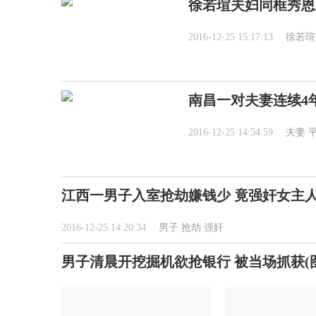
徐若瑄夫妇同框秀恩
2016-12-25 15:17:13
徐若瑄
南昌一对夫妻连续4
2016-12-25 14:54:59
夫妻
江西一男子入室抢劫嫌钱少 竟强奸女主
2016-12-25 14:20:34
男子
抢劫
强奸
男子清晨开挖掘机欲抢银行 被当场抓获(图