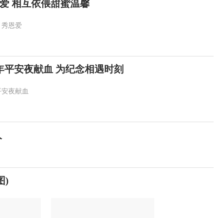
爱 相互依偎甜蜜温馨
秀恩爱
年平安夜献血 为纪念相遇时刻
平安夜献血
人
)