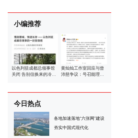
小编推荐
以色列驻成都总领事馆
黄灿灿工作室回应与曾
关闭 告别信换来的冷漠
沛慈争议：号召能理智
回应
发言
今日热点
各地加速落地“六张网”建设
夯实中国式现代化