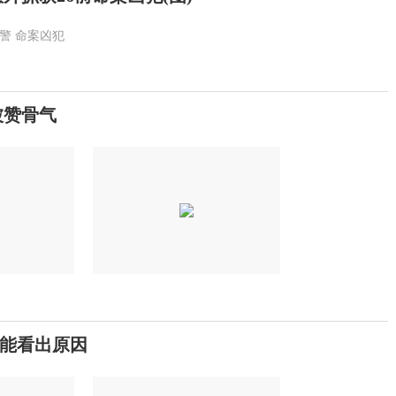
警
命案凶犯
被赞骨气
能看出原因