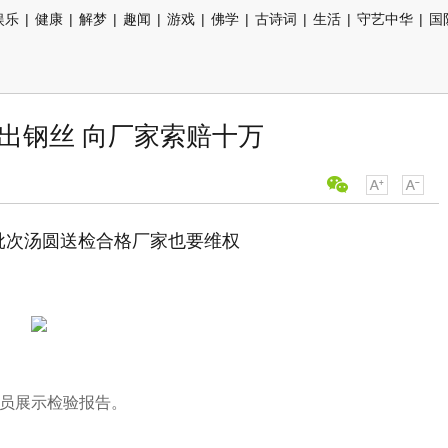
娱乐
|
健康
|
解梦
|
趣闻
|
游戏
|
佛学
|
古诗词
|
生活
|
守艺中华
|
国
出钢丝 向厂家索赔十万
批次汤圆送检合格厂家也要维权
员展示检验报告。