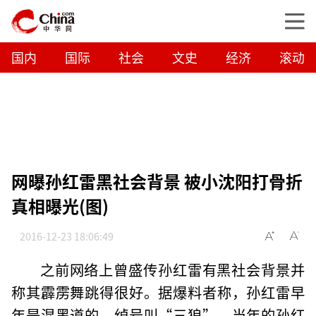
国内
国际
社会
文史
经济
滚动
网曝孙红雷黑社会背景 被小沈阳打骨折
真相曝光(图)
2016-12-23 18:06:49
之前网络上曾盛传孙红雷有黑社会背景并
称其霹雳舞跳得很好。据爆料者称，孙红雷早
年是混黑道的，绰号叫“三狼”。当年的孙红