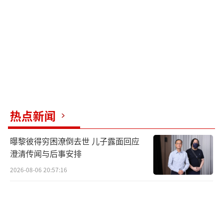
热点新闻
曝黎彼得穷困潦倒去世 儿子露面回应
澄清传闻与后事安排
2026-08-06 20:57:16