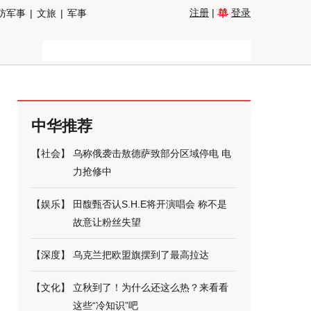
注册
|
登录
防军事
|
文旅
|
军事
中华推荐
【
社会
】
乌称俄袭击敖德萨致部分区域停电 电
力抢修中
【
娱乐
】
田馥甄否认S.H.E将开演唱会 称不是
故意让粉丝失望
【
深度
】
乌克兰把欧盟旗摆到了最高拉达
【
文化
】
立秋到了！为什么还这么热？来看看
这些“冷知识”吧