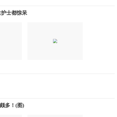
生护士都惊呆
多！(图)