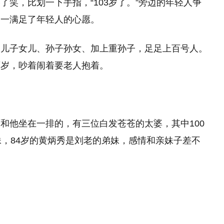
笑，比划一下手指，“103岁了。”旁边的年轻人争
一一满足了年轻人的心愿。
，儿子女儿、孙子孙女、加上重孙子，足足上百号人。
两岁，吵着闹着要老人抱着。
和他坐在一排的，有三位白发苍苍的太婆，其中100
妹，84岁的黄炳秀是刘老的弟妹，感情和亲妹子差不
肉