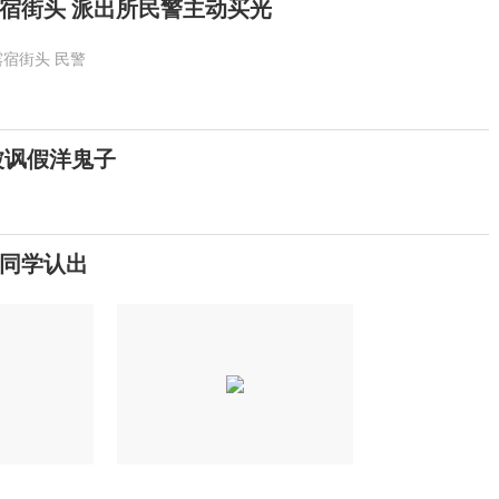
宿街头 派出所民警主动买光
露宿街头
民警
被讽假洋鬼子
同学认出