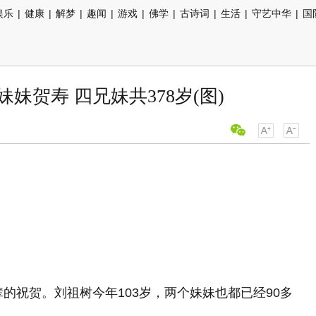
娱乐
|
健康
|
解梦
|
趣闻
|
游戏
|
佛学
|
古诗词
|
生活
|
守艺中华
|
国
妹妹贺寿 四兄妹共378岁(图)
辈的祝贺。刘祖树今年103岁，两个妹妹也都已经90多