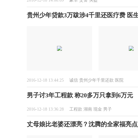
2016-12-18 14:08:09
豪车
交警
头盔
贵州少年贷款3万跋涉4千里还医疗费 医
2016-12-18 13:44:25
诚信
贵州少年千里还款
医院
男子讨3年工程款 称20多万只拿到6万元
2016-12-18 13:36:28
工程款
湖南
现金
男子
丈母娘比老婆还漂亮？沈腾的全家福亮点颇