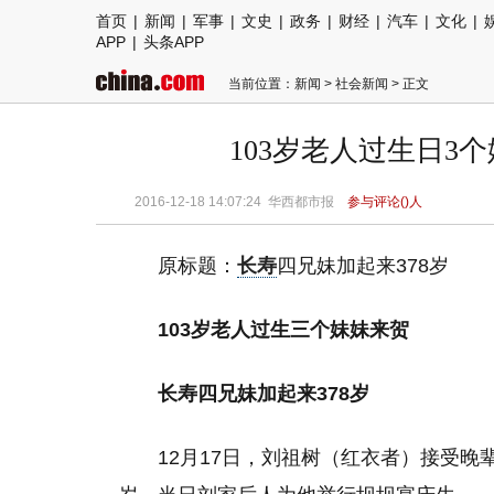
首页
|
新闻
|
军事
|
文史
|
政务
|
财经
|
汽车
|
文化
|
APP
|
头条APP
当前位置：
新闻
>
社会新闻
> 正文
103岁老人过生日3个
2016-12-18 14:07:24
华西都市报
参与评论(
)人
原标题：
长寿
四兄妹加起来378岁
103岁老人过生三个妹妹来贺
长寿四兄妹加起来378岁
12月17日，刘祖树（红衣者）接受晚