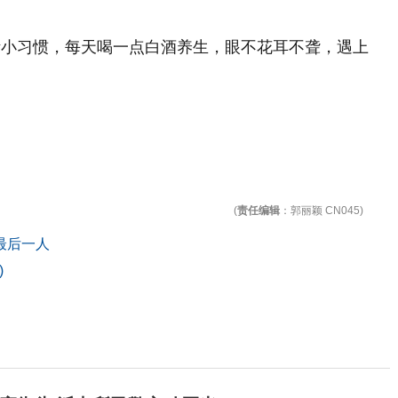
活小习惯，每天喝一点白酒养生，眼不花耳不聋，遇上
(
责任编辑
：郭丽颖 CN045)
最后一人
)