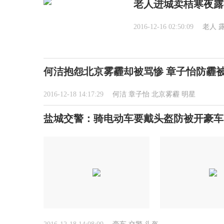
老人进城卖桔寒夜露
2016-12-16 02:50:09
老人
何洁抱怨北京雾霾却被骂惨 章子怡防霾
2016-12-18 14:17:29
何洁
章子怡
北京雾霾
明星
盐城交警：骑电动车要戴头盔防被开豪车