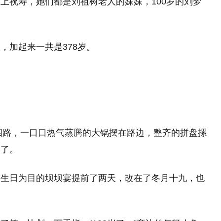
上祝寿，她们都是刘祖树老人的妹妹，100岁的刘梦
，加起来一共是378岁。
东四路，一口口热气蒸腾的大锅摆在路边，整齐的拼盘摞
宴了。
过生日为目的坝坝宴提前了两天，改在了冬月十九，也