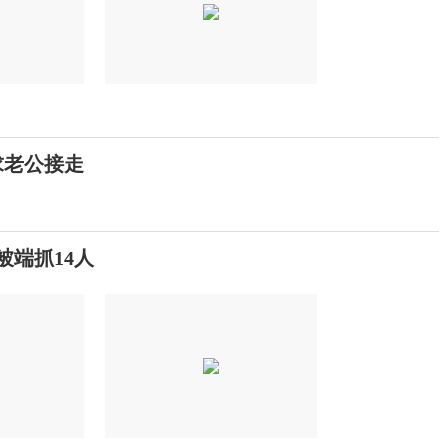
求老公接走
被端抓14人