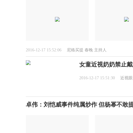
2016-12-17 15:52:06
尼格买提
春晚
主持人
女童近视奶奶禁止戴
2016-12-17 15:51:30
近视眼
卓伟：刘恺威事件纯属炒作 但杨幂不敢