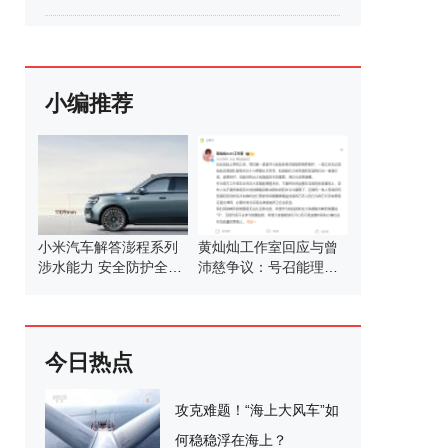
小编推荐
小米汽车解答澎程系列
黄灿灿工作室回应与曾
涉水能力 安全防护全面
沛慈争议：号召能理智
解析
发言
今日热点
攻克难题！“海上大风车”如
何稳稳浮在海上？