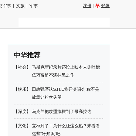
注册
|
登录
防军事
|
文旅
|
军事
中华推荐
【
社会
】
马斯克新纪录片还没上映本人先吐槽
亿万富翁不满抹黑之作
【
娱乐
】
田馥甄否认S.H.E将开演唱会 称不是
故意让粉丝失望
【
深度
】
乌克兰把欧盟旗摆到了最高拉达
【
文化
】
立秋到了！为什么还这么热？来看看
这些“冷知识”吧