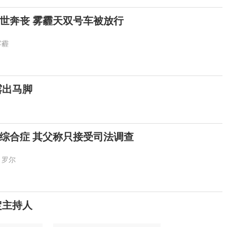
世奔丧 雾霾天双号车被放行
雾霾
露出马脚
综合症 其父称只接受司法调查
罗尔
定主持人