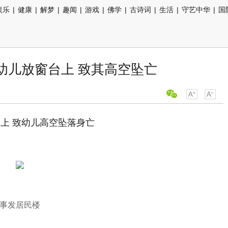
娱乐
|
健康
|
解梦
|
趣闻
|
游戏
|
佛学
|
古诗词
|
生活
|
守艺中华
|
国
幼儿放窗台上 致其高空坠亡
上 致幼儿高空坠落身亡
事发居民楼