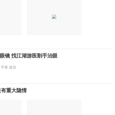
眼镜 找江湖游医割手治眼
手掌
迷信
提有重大隐情