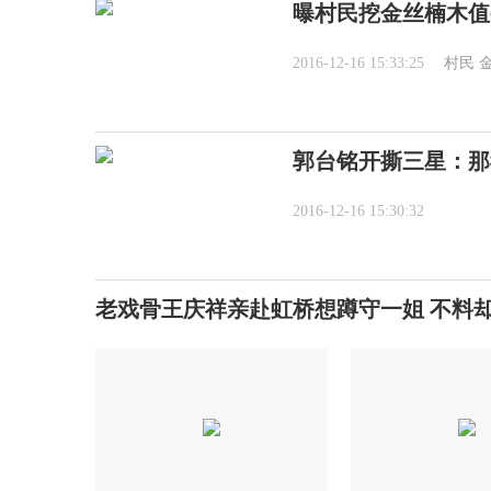
曝村民挖金丝楠木值6
2016-12-16 15:33:25
村民
郭台铭开撕三星：那
2016-12-16 15:30:32
老戏骨王庆祥亲赴虹桥想蹲守一姐 不料