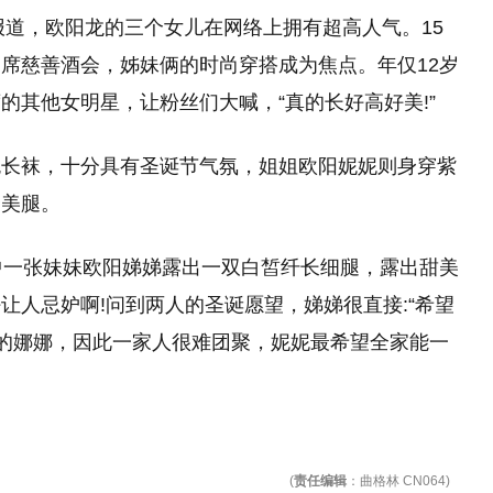
报道，欧阳龙的三个女儿在网络上拥有超高人气。15
席慈善酒会，姊妹俩的时尚穿搭成为焦点。年仅12岁
的其他女明星，让粉丝们大喊，“真的长好高好美!”
色长袜，十分具有圣诞节气氛，姐姐欧阳妮妮则身穿紫
秀美腿。
中一张妹妹欧阳娣娣露出一双白皙纤长细腿，露出甜美
让人忌妒啊!问到两人的圣诞愿望，娣娣很直接:“希望
碌的娜娜，因此一家人很难团聚，妮妮最希望全家能一
(
责任编辑
：曲格林 CN064)