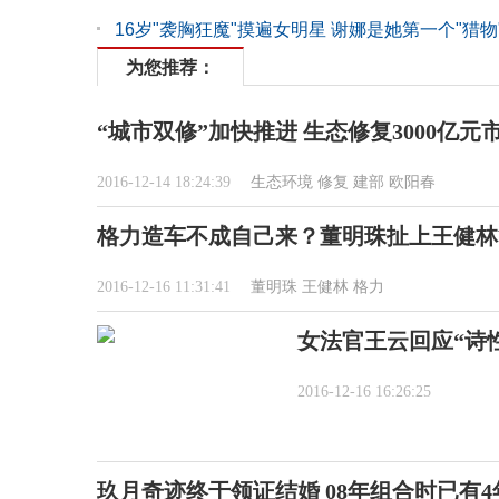
16岁"袭胸狂魔"摸遍女明星 谢娜是她第一个"猎物"
为您推荐：
“城市双修”加快推进 生态修复3000亿元
2016-12-14 18:24:39
生态环境
修复
建部
欧阳春
格力造车不成自己来？董明珠扯上王健林
2016-12-16 11:31:41
董明珠
王健林
格力
女法官王云回应“诗性
2016-12-16 16:26:25
玖月奇迹终于领证结婚 08年组合时已有