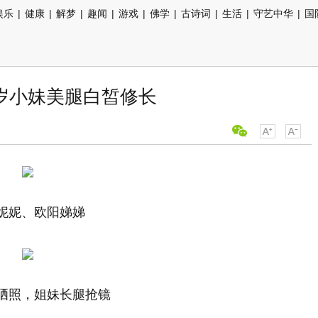
娱乐
|
健康
|
解梦
|
趣闻
|
游戏
|
佛学
|
古诗词
|
生活
|
守艺中华
|
国
2岁小妹美腿白皙修长
妮妮、欧阳娣娣
晒照，姐妹长腿抢镜