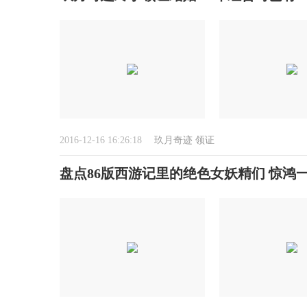
2016-12-16 16:26:18
玖月奇迹
领证
盘点86版西游记里的绝色女妖精们 惊鸿