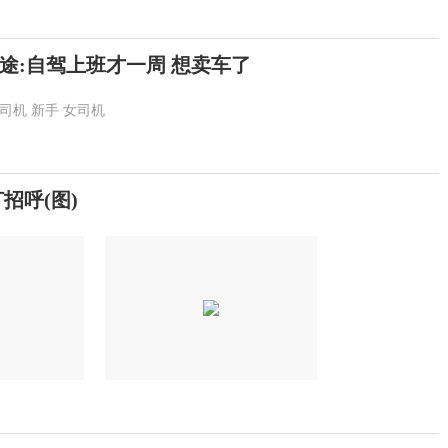
途:自驾上班才一周 想卖车了
司机
新手
女司机
招呼(图)