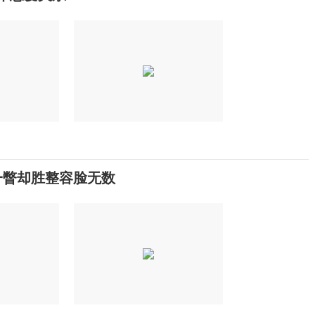
一瞥却胜整容脸无数