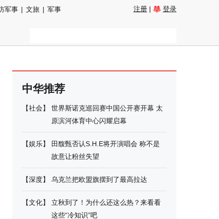
注册
|
登录
防军事
|
文旅
|
军事
中华推荐
【
社会
】
世界斯诺克巡回赛中国公开赛开幕 太
原滨河体育中心闪耀启幕
【
娱乐
】
田馥甄否认S.H.E将开演唱会 称不是
故意让粉丝失望
【
深度
】
乌克兰把欧盟旗摆到了最高拉达
【
文化
】
立秋到了！为什么还这么热？来看看
这些“冷知识”吧