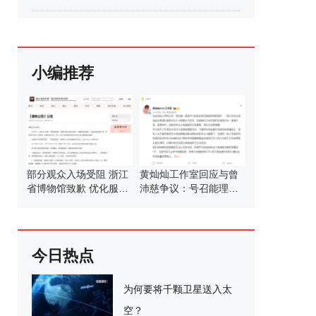
小编推荐
部分观众入场受阻 浙江
黄灿灿工作室回应与曾
省博物馆致歉 优化服务
沛慈争议：号召能理智
措施
发言
今日热点
为何要将千颗卫星送入太
空？