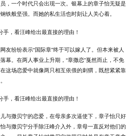
演员，一个时代只会出现一次。银幕上的章子怡无疑是
似钢铁般坚强。而她的私生活也时刻让人关心着。
网友纷纷表示“国际章”终于可以嫁人了。但本来被人
落幕。在两人事业上升期，“章撒恋”戛然而止，不免
宁在这场恋爱中就像两只相互依偎的刺猬，既想紧紧靠
己。
女儿与撒贝宁的恋爱，在母亲多次逼使下，章子怡只好
子怡与撒贝宁分手除汪峰介入外，章母一直反对他们的