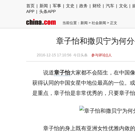
首页
|
新闻
|
军事
|
文史
|
政务
|
财经
|
汽车
|
文化
|
APP
|
头条APP
当前位置：
新闻
>
社会新闻
> 正文
章子怡和撒贝宁为何分
2016-12-15 17:10:56
今日头条
参与评论(
)人
说道
章子怡
大家都不会陌生，在中国
获得认同的中国女星中地位最高的一位。
是重点，章子怡是非常优秀的，只要章子
章子怡的身上既有亚洲女性优雅内敛