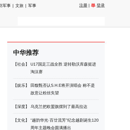
注册
|
登录
防军事
|
文旅
|
军事
中华推荐
【
社会
】
U17国足三战全胜 逆转勒沃库森挺进
淘汰赛
【
娱乐
】
田馥甄否认S.H.E将开演唱会 称不是
故意让粉丝失望
【
深度
】
乌克兰把欧盟旗摆到了最高拉达
【
文化
】
“越韵华光·百廿流芳”纪念越剧诞生120
周年主题晚会圆满播出