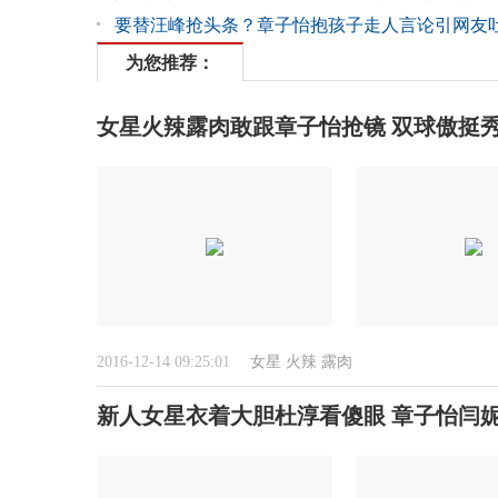
要替汪峰抢头条？章子怡抱孩子走人言论引网友
为您推荐：
女星火辣露肉敢跟章子怡抢镜 双球傲挺
2016-12-14 09:25:01
女星
火辣
露肉
新人女星衣着大胆杜淳看傻眼 章子怡闫妮