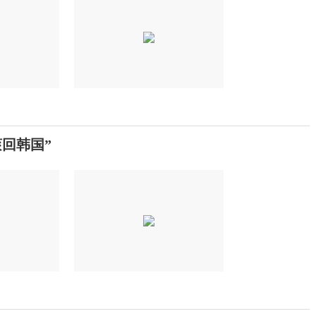
滚回韩国”