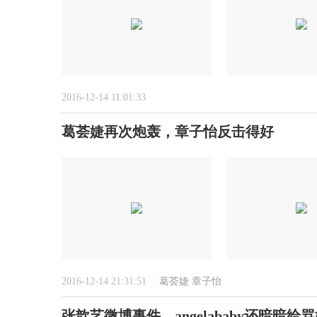
2016-12-14 11:01:33
葛荟婕再次炮轰，章子怡反击得好
2016-12-14 21:31:51
葛荟婕
章子怡
张歆艺微博事件，angelababy还暗暗