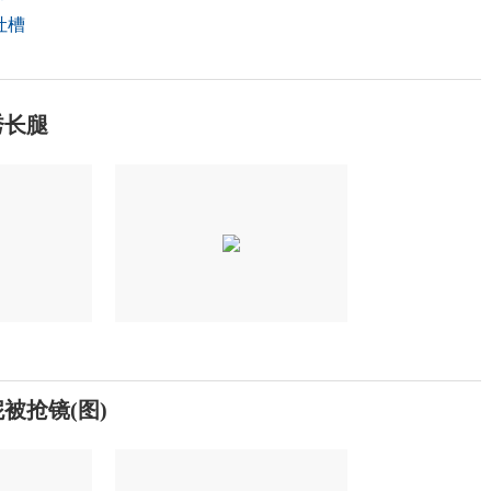
吐槽
秀长腿
被抢镜(图)