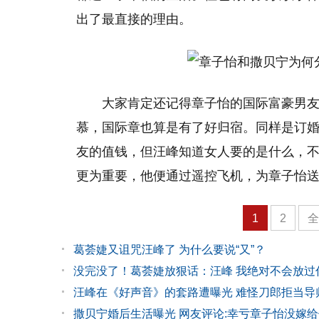
出了最直接的理由。
大家肯定还记得章子怡的国际富豪男
慕，国际章也算是有了好归宿。同样是订
友的值钱，但汪峰知道女人要的是什么，
更为重要，他便通过遥控飞机，为章子怡
1
2
葛荟婕又诅咒汪峰了 为什么要说“又”？
没完没了！葛荟婕放狠话：汪峰 我绝对不会放过
汪峰在《好声音》的套路遭曝光 难怪刀郎拒当导
撒贝宁婚后生活曝光 网友评论:幸亏章子怡没嫁给