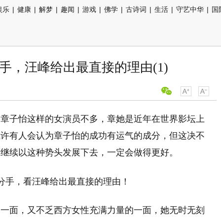
娱乐
|
健康
|
解梦
|
趣闻
|
游戏
|
佛学
|
古诗词
|
生活
|
守艺中华
|
国
手，汪峰给出最直接的理由(1)
像章子怡这样的女演员不多，章她是近年在世界影坛上
或许有人会认为章子怡的成功有运气的成分，但这决不
怡继续以这种势头发展下去，一定会做得更好。
的一面，又不乏西方女性充满力量的一面，她无时无刻