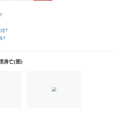
？
过?
当?
身亡(图)