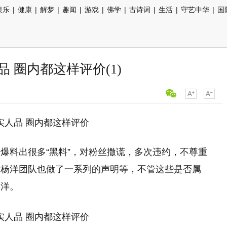
娱乐
|
健康
|
解梦
|
趣闻
|
游戏
|
佛学
|
古诗词
|
生活
|
守艺中华
|
国
 圈内都这样评价(1)
爆料出很多“黑料”，对粉丝撒谎，多次违约，不尊重
时杨洋团队也做了一系列的声明等，不管这些是否属
杨洋。