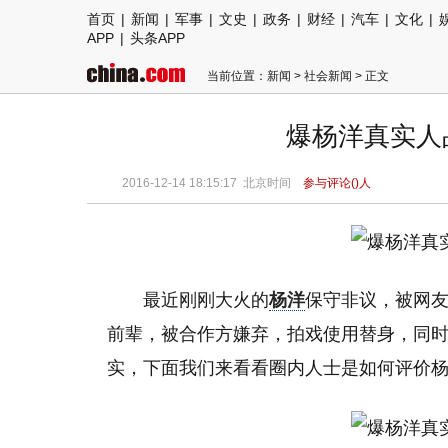
首页
|
新闻
|
军事
|
文史
|
政务
|
财经
|
汽车
|
文化
|
APP
|
头条APP
当前位置：
新闻
>
社会新闻
> 正文
爆杨洋真实人品
2016-12-14 18:15:17
北京时间
参与评论(
)人
最近刚刚大火的
杨洋
保守非议，被网友
前辈，被合作方嫌弃，拍戏使用替身，同
实，下面我们来看看圈内人士是如何评价