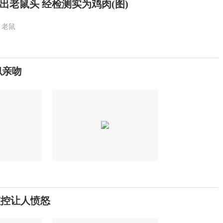
出老鼠头 经检测实为鸡肉(图)
老鼠
似亲吻
监控让人愤怒