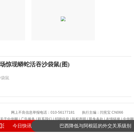
场惊现蟒蛇活吞沙袋鼠(图)
沙袋鼠
8月高温热浪来袭，这些地方需注意
网上不良信息举报电话：010-56177181 执行主编：闫宪宝 CN066
国内航线燃油附加费今日下调
关于中华网
|
广告服务
|
联系我们
|
招聘信息
|
版权声明
|
豁免条款
|
友情链接
|
中华网
今日快讯
巴西降低与阿根廷的外交关系级别
版权所有 中华网