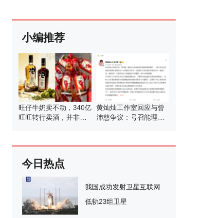
小编推荐
旺仔牛奶卖不动，340亿
黄灿灿工作室回应与曾
旺旺转行卖酒，并非首
沛慈争议：号召能理智
次涉足酒类
发言
今日热点
我国成功发射卫星互联网
低轨23组卫星