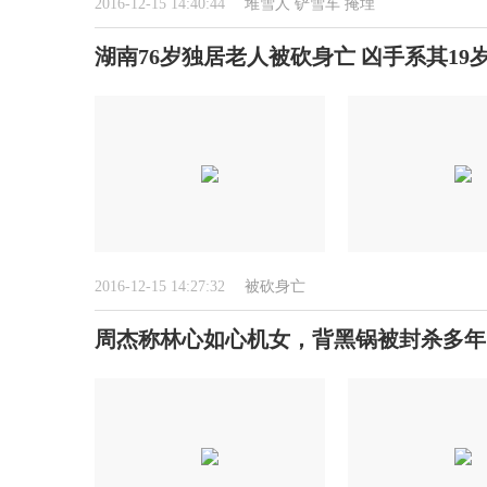
2016-12-15 14:40:44
堆雪人
铲雪车
掩埋
湖南76岁独居老人被砍身亡 凶手系其19
2016-12-15 14:27:32
被砍身亡
周杰称林心如心机女，背黑锅被封杀多年