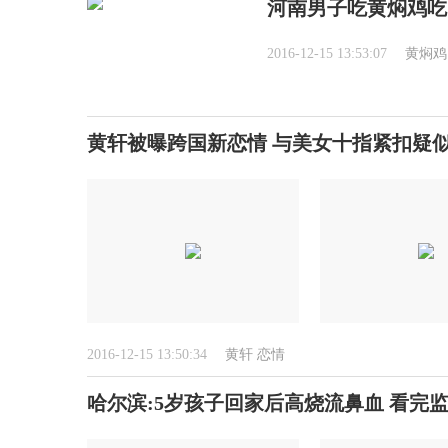
河南男子吃黄焖鸡吃
2016-12-15 13:53:07
黄焖鸡
黄轩被曝跨国新恋情 与美女十指紧扣疑
2016-12-15 13:50:34
黄轩
恋情
哈尔滨:5岁孩子回家后高烧流鼻血 看完