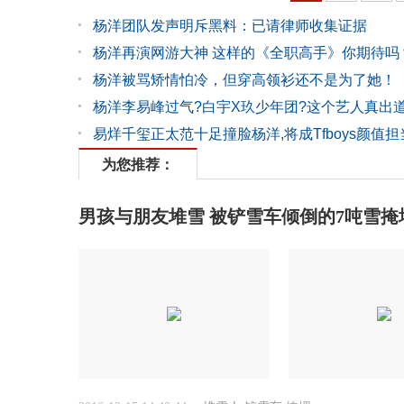
杨洋团队发声明斥黑料：已请律师收集证据
杨洋再演网游大神 这样的《全职高手》你期待吗
杨洋被骂矫情怕冷，但穿高领衫还不是为了她！
杨洋李易峰过气?白宇X玖少年团?这个艺人真出道
易烊千玺正太范十足撞脸杨洋,将成Tfboys颜值担
为您推荐：
男孩与朋友堆雪 被铲雪车倾倒的7吨雪掩埋