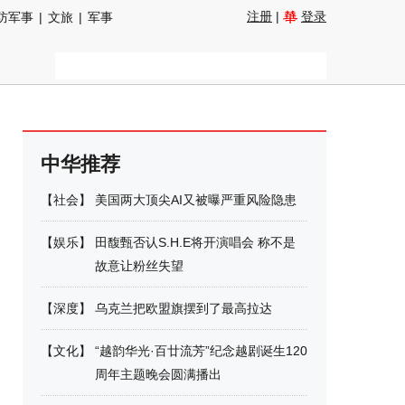
注册
|
登录
防军事
|
文旅
|
军事
中华推荐
【
社会
】
美国两大顶尖AI又被曝严重风险隐患
【
娱乐
】
田馥甄否认S.H.E将开演唱会 称不是
故意让粉丝失望
【
深度
】
乌克兰把欧盟旗摆到了最高拉达
【
文化
】
“越韵华光·百廿流芳”纪念越剧诞生120
周年主题晚会圆满播出