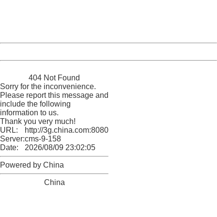
Thank you very much!
URL:
http://3g.china.com:8080/act/news/10000169/20161206
Server:
cms-9-158
Date:
2026/08/09 23:02:05
Powered by China
China
404 Not Found
Sorry for the inconvenience.
Please report this message and
include the following
information to us.
Thank you very much!
URL:
http://3g.china.com:8080/act/news/10000169/20161206
Server:
cms-9-158
Date:
2026/08/09 23:02:05
Powered by China
China
404 Not Found
Sorry for the inconvenience.
Please report this message and include the following