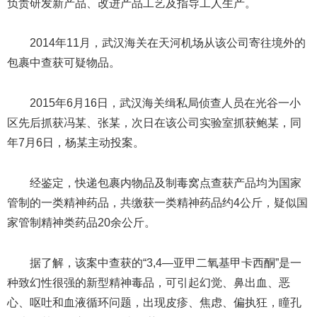
负责研发新产品、改进产品工艺及指导工人生产。
2014年11月，武汉海关在天河机场从该公司寄往境外的
包裹中查获可疑物品。
2015年6月16日，武汉海关缉私局侦查人员在光谷一小
区先后抓获冯某、张某，次日在该公司实验室抓获鲍某，同
年7月6日，杨某主动投案。
经鉴定，快递包裹内物品及制毒窝点查获产品均为国家
管制的一类精神药品，共缴获一类精神药品约4公斤，疑似国
家管制精神类药品20余公斤。
据了解，该案中查获的“3,4—亚甲二氧基甲卡西酮”是一
种致幻性很强的新型精神毒品，可引起幻觉、鼻出血、恶
心、呕吐和血液循环问题，出现皮疹、焦虑、偏执狂，瞳孔