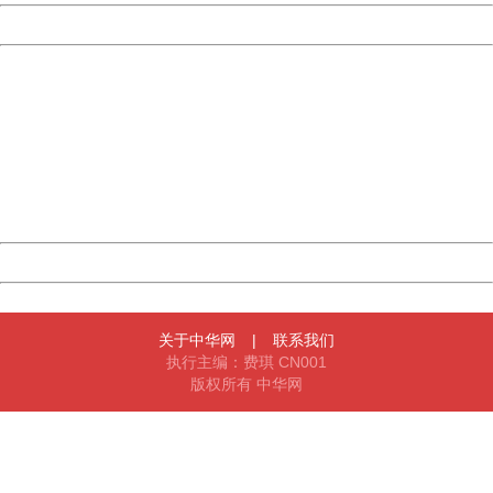
Powered by China
China
404 Not Found
Sorry for the inconvenience.
Please report this message and include the following
information to us.
Thank you very much!
URL:
http://3g.china.com:8080/act/news/10000169/20161206
Server:
cms-9-158
Date:
2026/08/09 23:02:05
Powered by China
China
关于中华网
|
联系我们
执行主编：费琪 CN001
版权所有 中华网
404 Not Found
Sorry for the inconvenience.
Please report this message and include the following
information to us.