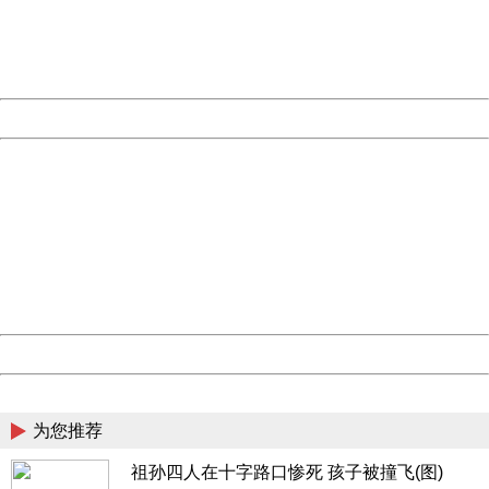
information to us.
Thank you very much!
URL:
http://3g.china.com:8080/act/news/10000169/20161206
Server:
cms-9-158
Date:
2026/08/09 23:02:05
Powered by China
China
404 Not Found
Sorry for the inconvenience.
Please report this message and include the following
information to us.
Thank you very much!
URL:
http://3g.china.com:8080/act/news/10000169/20161206
Server:
cms-9-158
Date:
2026/08/09 23:02:05
Powered by China
China
为您推荐
祖孙四人在十字路口惨死 孩子被撞飞(图)