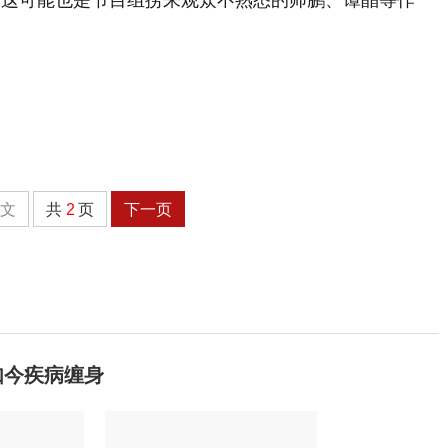
，这可能也是节目组捞来观众不熟悉的师鹏、谭晶等作
全文
共
2
页
下一页
如今疾病缠身