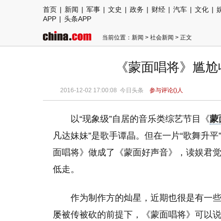
首页
|
新闻
|
军事
|
文史
|
政务
|
财经
|
汽车
|
文化
|
APP
|
头条APP
当前位置：
新闻
>
社会新闻
> 正文
《蒙面唱将》尴尬收
2016-12-02 17:00:08
今日头条
参与评论(
)人
以“现象级”自居的音乐类综艺节目《
蒙
凡达妹妹”是歌手谭晶。但在一片“歌舞升
面唱将》做成了《蒙面好声音》，读娱君觉
低走。
作为制作方的灿星，近期也很是有一
屡被传被砍的前提下，《蒙面唱将》可以说