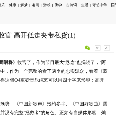
娱乐
|
健康
|
解梦
|
趣闻
|
游戏
|
佛学
|
古诗词
|
生活
|
守艺中华
|
国
官 高开低走夹带私货(1)
面唱将
》收官了，作为节目最大“悬念”也揭晓了，“阿
平”中，作为一个完整的看了两季的忠实观众，看着《蒙
得这档Q4重磅音乐综艺可以用四个字来形容：高开
些颓势：《中国新歌声》毁约参半、《中国好歌曲》屡
并没有完整“拯救者”的角色。正如有自媒体形容，灿