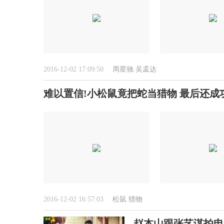
2016-12-02 17:09:50
周星驰
吴孟达
难以置信!小松鼠竟把蛇当猎物 最后还成功
2016-12-02 16:57:03
松鼠
猎物
赵本山跟张艺谋拍电