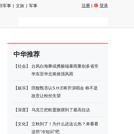
注册
|
登录
防军事
|
文旅
|
军事
中华推荐
【
社会
】
台风白海豚或携极端暴雨重创多省市
华东至华北将掀强风雨
【
娱乐
】
田馥甄否认S.H.E将开演唱会 称不是
故意让粉丝失望
【
深度
】
乌克兰把欧盟旗摆到了最高拉达
【
文化
】
立秋到了！为什么还这么热？来看看
这些“冷知识”吧