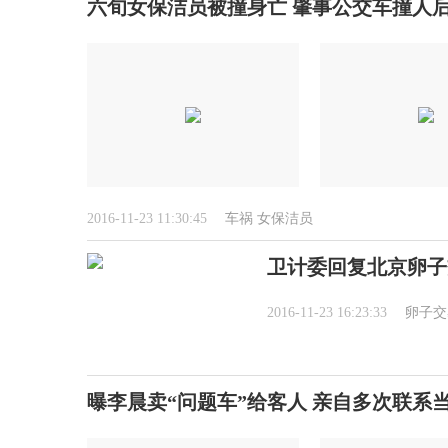
六旬女保洁员被撞身亡 肇事公交车撞人后
2016-11-23 11:30:45
车祸
女保洁员
卫计委回复北京卵子
2016-11-23 16:23:33
卵子交
曝李晨卖“问题车”给客人 亲自多次联系当