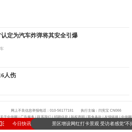
方认定为汽车炸弹将其安全引爆
车
6人伤
网上不良信息举报电话：010-56177181 执行主编：闫宪宝 CN066
提高警惕！绷紧暑期护娃安全这根弦
关于中华网
|
广告服务
|
联系我们
|
招聘信息
|
版权声明
|
豁免条款
|
友情链接
|
中华网
今日快讯
景区增设网红打卡景观 受访者感觉“不搭
版权所有 中华网