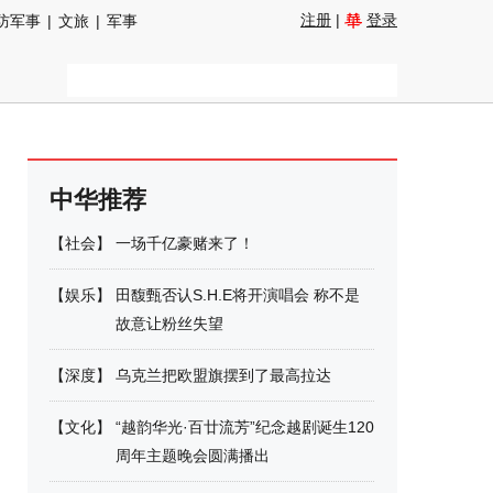
注册
|
登录
防军事
|
文旅
|
军事
中华推荐
【
社会
】
一场千亿豪赌来了！
【
娱乐
】
田馥甄否认S.H.E将开演唱会 称不是
故意让粉丝失望
【
深度
】
乌克兰把欧盟旗摆到了最高拉达
【
文化
】
“越韵华光·百廿流芳”纪念越剧诞生120
周年主题晚会圆满播出