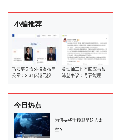
小编推荐
马云罕见海外投资布局
黄灿灿工作室回应与曾
公示：2.34亿港元投资
沛慈争议：号召能理智
美国AI保险初创公司
发言
今日热点
为何要将千颗卫星送入太
空？