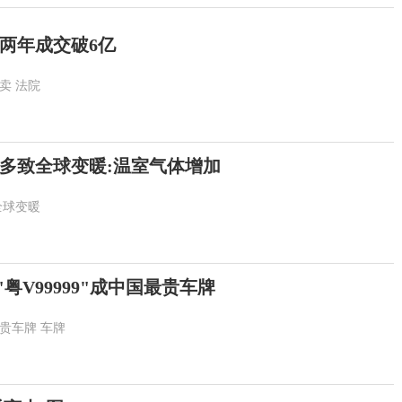
两年成交破6亿
卖
法院
多致全球变暖:温室气体增加
全球变暖
"粤V99999"成中国最贵车牌
贵车牌
车牌