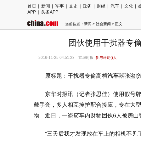
首页
|
新闻
|
军事
|
文史
|
政务
|
财经
|
汽车
|
文化
|
APP
|
头条APP
当前位置：
新闻
>
社会新闻
> 正文
团伙使用干扰器专偷
2016-11-25 04:51:23
京华时报
参与评论(
)人
原标题：干扰器专偷高档
汽车
嚣张盗
京华时报讯（记者张思佳）使用假号
戴手套，多人相互掩护配合接应，专在大
物。近日，一盗窃车内财物团伙6人被房山
“三天后我才发现放在车上的相机不见