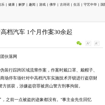
娱乐
|
健康
|
解梦
|
趣闻
|
游戏
|
佛学
|
古诗词
|
生活
|
守艺中华
|
国
高档汽车 1个月作案30余起
窃团伙落网
牌伪装行踪跨区域流窜作案，作案时戴口罩、戴帽子、
型商场停车场针对中高档汽车实施技术开锁进行盗窃财
警方抓获，涉嫌盗窃罪被房山警方刑事拘留。
了，之前一点被盗的迹象都没有。”事主金先生回忆