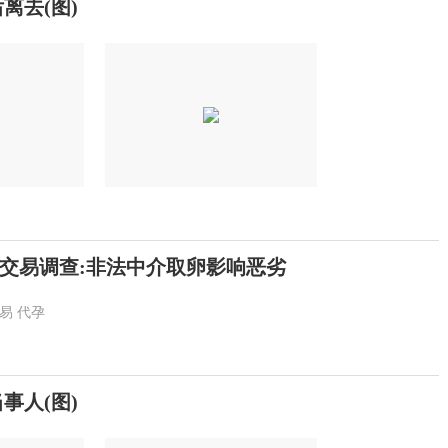
离去(图)
交易调查:非法中介取卵影响恶劣
易
代孕
事人(图)