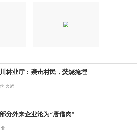
川林业厅：袭击村民，焚烧掩埋
活剥火烤
部分外来企业沦为“唐僧肉”
企业