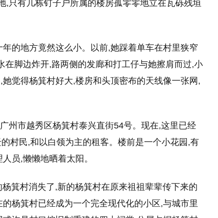
平地,只有几栋钉子户所属的楼房孤零零地立在瓦砾残垣
。
十年的地方竟然这么小。以前,她踩着单车在村里狭窄
水在脚边炸开,路两侧的发廊和打工仔与她擦肩而过,小
,她觉得杨箕村好大,楼房和头顶密布的天线像一张网,
家在广州市越秀区杨箕村泰兴直街54号。现在,这里已经
的村民,和以白领为主的租客。楼前是一个小花园,有
理人员,懒懒地晒着太阳。
的杨箕村消失了,新的杨箕村在原来祖祖辈辈传下来的
在的杨箕村已经成为一个完全现代化的小区,与城市里