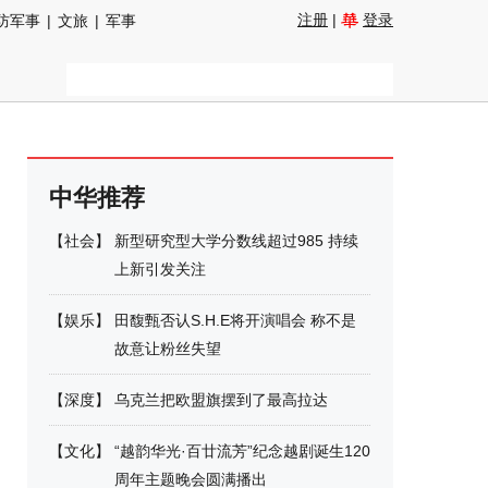
注册
|
登录
防军事
|
文旅
|
军事
中华推荐
【
社会
】
新型研究型大学分数线超过985 持续
上新引发关注
【
娱乐
】
田馥甄否认S.H.E将开演唱会 称不是
故意让粉丝失望
【
深度
】
乌克兰把欧盟旗摆到了最高拉达
【
文化
】
“越韵华光·百廿流芳”纪念越剧诞生120
周年主题晚会圆满播出