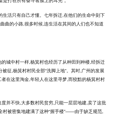
宴是打在所有奋斗者脸上的耳光”。
己的生活只有自己才懂。七年拆迁,在他们的生命中刻下
曲曲的小路,很多时候,连生活在其间的人们也不知道
他的城中村一样,杨箕村也经历了从种田到种楼,经拆迁
分被征,杨箕村村民全部“洗脚上地”。其时,广州的发展
工者在这里淘金,年轻人在这里寻梦,而狡黠的杨箕村村
度并不快,大多数村民贫穷,只能一层层地建,卖了这批
全村被密集地建满了这种“握手楼”——由于缺乏规范,