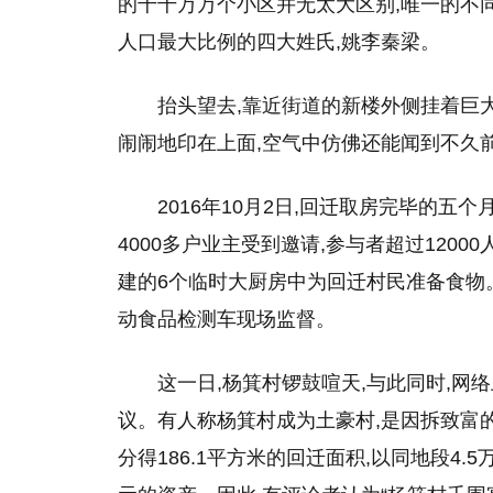
的千千万万个小区并无太大区别,唯一的不
人口最大比例的四大姓氏,姚李秦梁。
抬头望去,靠近街道的新楼外侧挂着巨大
闹闹地印在上面,空气中仿佛还能闻到不久前
2016年10月2日,回迁取房完毕的五个
4000多户业主受到邀请,参与者超过120
建的6个临时大厨房中为回迁村民准备食物
动食品检测车现场监督。
这一日,杨箕村锣鼓喧天,与此同时,网
议。有人称杨箕村成为土豪村,是因拆致富的
分得186.1平方米的回迁面积,以同地段4.