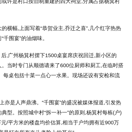
同或许是村口按旧制重建的四大祠堂,分属占据杨箕村
的横幅,上面写着“恭贺业主,乔迁之喜”,几个红字热热
“千围宴”的油烟味。
月后,广州杨箕村摆下1500桌宴席庆祝回迁,新小区的
00人。当时专门从顺德请来了600位厨师和厨工,在临时搭
。每桌包括十菜一点心一水果。现场还设有安检和流
络上亦是人声鼎沸。“千围宴”的盛况被媒体报道,引发热
典型。按照城中村“拆一补一”的原则,杨箕村每栋(户)
5万元/平方米的楼盘均价估算,相当于户均拥有近900万