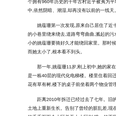
个拥有960年历史的千年古村近乎被夷为
中,依然阴暗、潮湿,却再没有以前的一线天
姚蕴珊第一次发现,原来自己居住了近
的小巷里绕来绕去,道路弯弯曲曲,溅起的污
小的姚蕴珊要骑好久才能绕回家里。那时候
而她太小了,根本看不到头。
那一年,姚蕴珊11岁,刚上初中,她的
是一栋40层的现代化电梯楼。楼里住着回迁
花有草有树,楼下的桌子前坐着两个物业管
距离2010年拆迁已经过去了七年。旧
土地上重新生长。告别了曾经的脏乱差,现