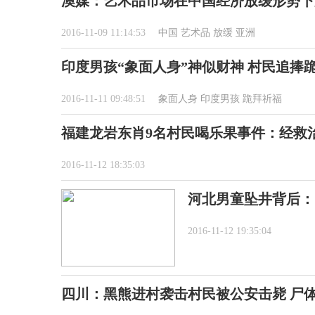
澳媒：艺术品市场在中国经济放缓形势下
2016-11-09 11:14:53
中国
艺术品
放缓
亚洲
印度男孩“象面人身”神似财神 村民追捧
2016-11-11 09:48:51
象面人身
印度男孩
跪拜祈福
福建龙岩东肖9名村民喝乐果事件：经救
2016-11-12 18:35:03
河北男童坠井背后：
2016-11-12 19:35:04
四川：黑熊进村袭击村民被公安击毙 尸体