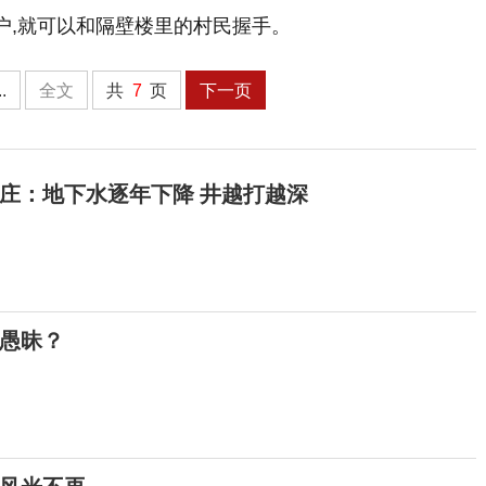
户,就可以和隔壁楼里的村民握手。
..
全文
共
7
页
下一页
庄：地下水逐年下降 井越打越深
真愚昧？