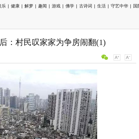
娱乐
|
健康
|
解梦
|
趣闻
|
游戏
|
佛学
|
古诗词
|
生活
|
守艺中华
|
国
后：村民叹家家为争房闹翻(1)