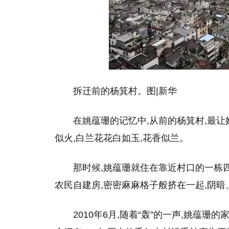
拆迁前的杨箕村。图|新华
在姚蕴珊的记忆中,从前的杨箕村,最
似火,白兰花花白如玉,花香似兰。
那时候,姚蕴珊就住在靠近村口的一栋四
农民自建房,密密麻麻格子般挤在一起,阴暗
2010年6月,随着“轰”的一声,姚蕴