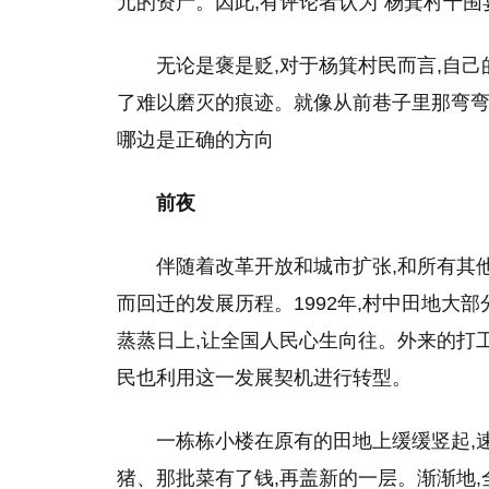
元的资产。因此,有评论者认为“杨箕村千围
无论是褒是贬,对于杨箕村民而言,自
了难以磨灭的痕迹。就像从前巷子里那弯弯
哪边是正确的方向
前夜
伴随着改革开放和城市扩张,和所有其
而回迁的发展历程。1992年,村中田地大部
蒸蒸日上,让全国人民心生向往。外来的打
民也利用这一发展契机进行转型。
一栋栋小楼在原有的田地上缓缓竖起,速
猪、那批菜有了钱,再盖新的一层。渐渐地,