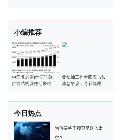
小编推荐
中国养老床位“三连降”
黄灿灿工作室回应与曾
供给结构调整期来临
沛慈争议：号召能理智
发言
今日热点
为何要将千颗卫星送入太
空？