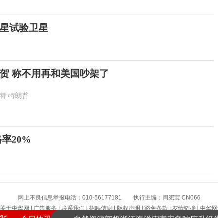
星试验卫星
贺 称不用再和美国吵架了
特
特朗普
率20%
网上不良信息举报电话：010-56177181 执行主编：闫宪宝 CN066
关于中华网
|
广告服务
|
联系我们
|
招聘信息
|
版权声明
|
豁免条款
|
友情链接
|
中华网