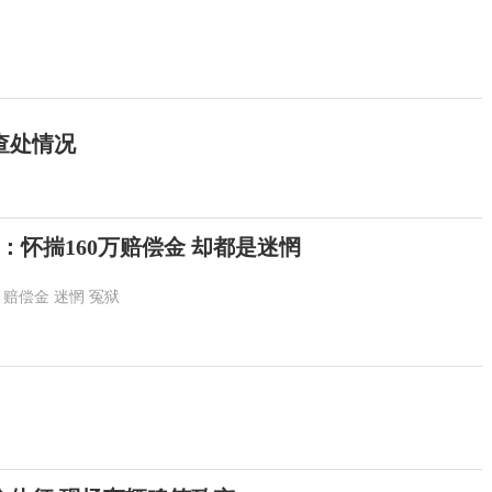
查处情况
：怀揣160万赔偿金 却都是迷惘
赔偿金
迷惘
冤狱