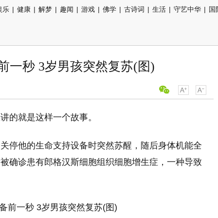
娱乐
|
健康
|
解梦
|
趣闻
|
游戏
|
佛学
|
古诗词
|
生活
|
守艺中华
|
国
一秒 3岁男孩突然复苏(图)
里讲的就是这样一个故事。
定关停他的生命支持设备时突然苏醒，随后身体机能全
才被确诊患有郎格汉斯细胞组织细胞增生症，一种导致