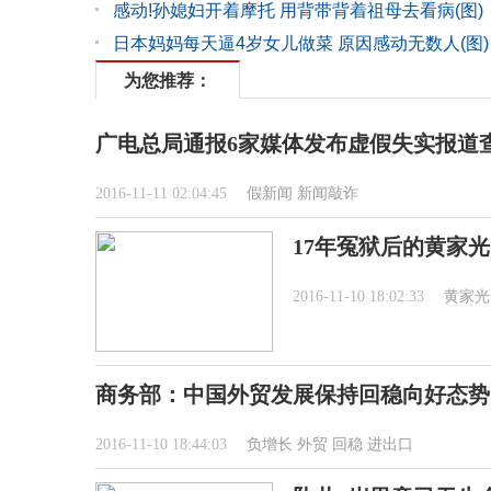
感动!孙媳妇开着摩托 用背带背着祖母去看病(图)
日本妈妈每天逼4岁女儿做菜 原因感动无数人(图)
为您推荐：
广电总局通报6家媒体发布虚假失实报道
2016-11-11 02:04:45
假新闻
新闻敲诈
17年冤狱后的黄家光
2016-11-10 18:02:33
黄家光
商务部：中国外贸发展保持回稳向好态势
2016-11-10 18:44:03
负增长
外贸
回稳
进出口