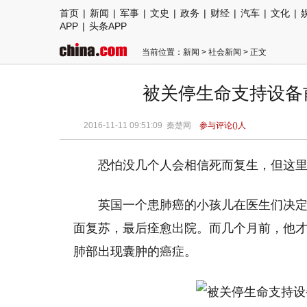
首页
|
新闻
|
军事
|
文史
|
政务
|
财经
|
汽车
|
文化
|
APP
|
头条APP
当前位置：
新闻
>
社会新闻
> 正文
被关停生命支持设备前
2016-11-11 09:51:09
秦楚网
参与评论(
)人
恐怕没几个人会相信死而复生，但这
英国一个患肺癌的小孩儿在医生们决
面复苏，最后痊愈出院。而几个月前，他
肺部出现囊肿的癌症。