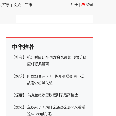
注册
|
登录
防军事
|
文旅
|
军事
中华推荐
【
社会
】
杭州时隔14年再发台风红警 预警升级
应对强风暴雨
【
娱乐
】
田馥甄否认S.H.E将开演唱会 称不是
故意让粉丝失望
【
深度
】
乌克兰把欧盟旗摆到了最高拉达
【
文化
】
立秋到了！为什么还这么热？来看看
这些“冷知识”吧