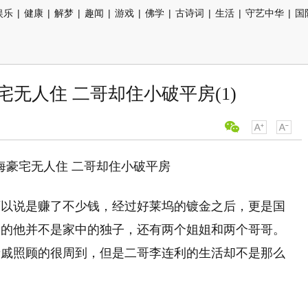
娱乐
|
健康
|
解梦
|
趣闻
|
游戏
|
佛学
|
古诗词
|
生活
|
守艺中华
|
国
无人住 二哥却住小破平房(1)
可以说是赚了不少钱，经过好莱坞的镀金之后，更是国
庭的他并不是家中的独子，还有两个姐姐和两个哥哥。
亲戚照顾的很周到，但是二哥李连利的生活却不是那么