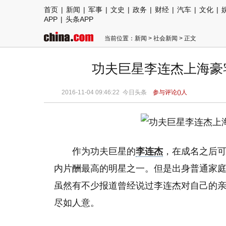
首页
|
新闻
|
军事
|
文史
|
政务
|
财经
|
汽车
|
文化
|
APP
|
头条APP
当前位置：
新闻
>
社会新闻
> 正文
功夫巨星李连杰上海豪宅
2016-11-04 09:46:22
今日头条
参与评论(
)人
作为功夫巨星的
李连杰
，在成名之后
内片酬最高的明星之一。但是出身普通家
虽然有不少报道曾经说过李连杰对自己的
尽如人意。