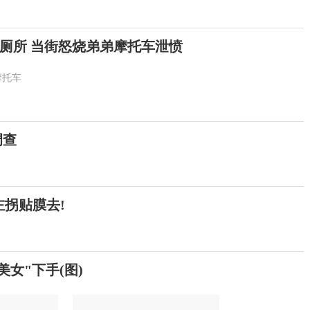
厕所 当街怒烧弟弟摩托车泄愤
摩托车
调查
左拐贴膜去!
女"下手(图)