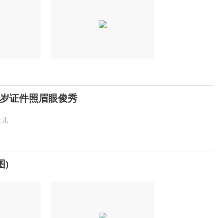
岁证件照眉眼俊秀
女儿
图)