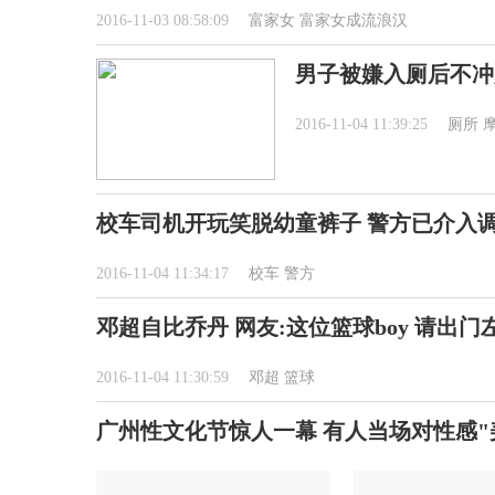
2016-11-03 08:58:09
富家女
富家女成流浪汉
男子被嫌入厕后不冲
2016-11-04 11:39:25
厕所
校车司机开玩笑脱幼童裤子 警方已介入
2016-11-04 11:34:17
校车
警方
邓超自比乔丹 网友:这位篮球boy 请出门
2016-11-04 11:30:59
邓超
篮球
广州性文化节惊人一幕 有人当场对性感"美