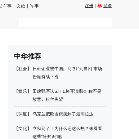
注册
|
登录
防军事
|
文旅
|
军事
中华推荐
【
社会
】
日韩企业被中国厂商“打”到自闭 市场
份额持续下滑
【
娱乐
】
田馥甄否认S.H.E将开演唱会 称不是
故意让粉丝失望
【
深度
】
乌克兰把欧盟旗摆到了最高拉达
【
文化
】
立秋到了！为什么还这么热？来看看
这些“冷知识”吧