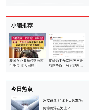
小编推荐
泰国女公务员精致妆容
黄灿灿工作室回应与曾
引争议 本人回怼！
沛慈争议：号召能理智
发言
今日热点
攻克难题！“海上大风车”如
何稳稳浮在海上？