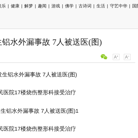
娱乐
|
健康
|
解梦
|
趣闻
|
游戏
|
佛学
|
古诗词
|
生活
|
守艺中华
|
国
铝水外漏事故 7人被送医(图)
民医院17楼烧伤整形科接受治疗
民医院17楼烧伤整形科接受治疗