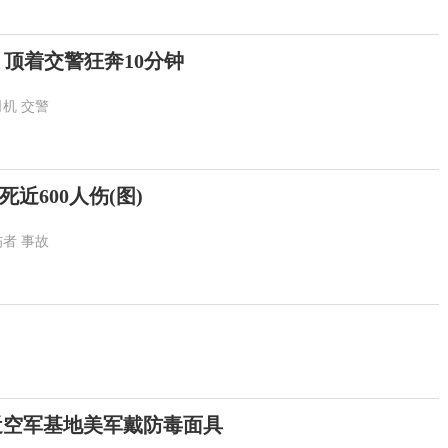
 顶着交警狂奔10分钟
司机
交警
近600人伤(图)
伤者
事故
邻近空军基地美军戴防毒面具