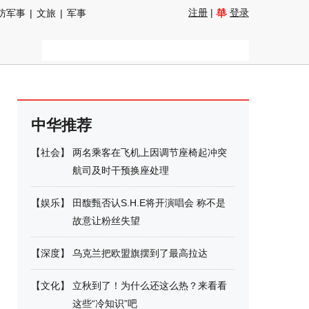
注册
|
登录
防军事
|
文旅
|
军事
中华推荐
【
社会
】
两名乘客在飞机上因调节座椅起冲突
航司及时干预换座处理
【
娱乐
】
田馥甄否认S.H.E将开演唱会 称不是
故意让粉丝失望
【
深度
】
乌克兰把欧盟旗摆到了最高拉达
【
文化
】
立秋到了！为什么还这么热？来看看
这些“冷知识”吧