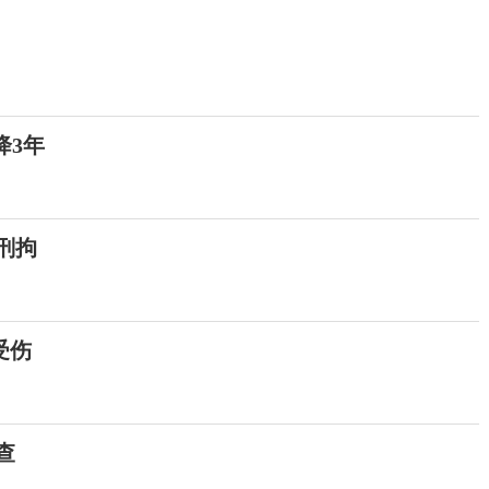
降3年
刑拘
受伤
查