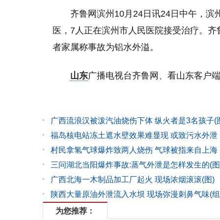
齐鲁网滨州10月24日讯24日中午，
医，7人正在滨州市人民医院接受治疗。齐
者家属称事故为铝水外溢。
山东
广播电视台齐鲁网、看山东客户
广西流浪汉被泼汽油烧伤下体 纵火者是3名孩子(图
福岛核电站冻土遮水壁效果难显现 或致污水外泄
村民拿氢气球爆炸致两人烧伤 气球被指来自上海
三问湖北当阳爆炸事故:蒸气外泄是怎样发生的(图
广西北海一木制品加工厂起火 现场浓烟滚滚(图)
陕西大量原油外泄流入水坝 现场弥漫刺鼻气味(组
为您推荐：