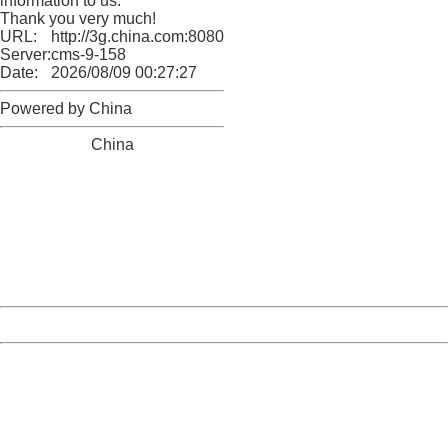
information to us.
Thank you very much!
URL:
http://3g.china.com:8080/act/news/10000169/20161022
Server:
cms-9-158
Date:
2026/08/09 00:27:27
Powered by China
China
404 Not Found
Sorry for the inconvenience.
Please report this message and include the following
information to us.
Thank you very much!
URL:
http://3g.china.com:8080/act/news/10000169/20161022
Server:
cms-9-158
Date:
2026/08/09 00:27:27
Powered by China
China
404 Not Found
Sorry for the inconvenience.
Please report this message and include the following
information to us.