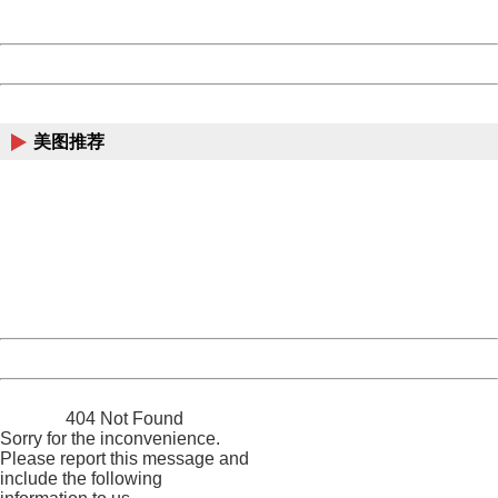
Server:
cms-9-158
Date:
2026/08/09 00:27:27
Powered by China
China
美图推荐
404 Not Found
Sorry for the inconvenience.
Please report this message and include the following
information to us.
Thank you very much!
URL:
http://3g.china.com:8080/act/news/10000169/20161022
Server:
cms-9-158
Date:
2026/08/09 00:27:27
Powered by China
China
404 Not Found
Sorry for the inconvenience.
Please report this message and
include the following