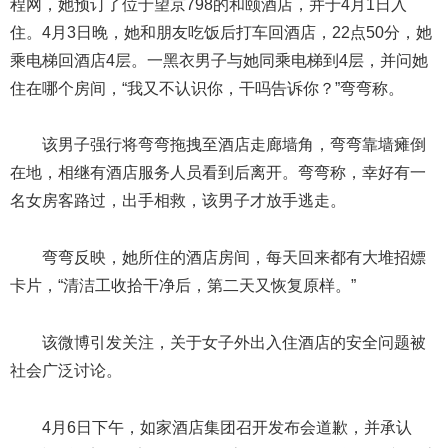
程网，她预订了位于望京798的和颐酒店，并于4月1日入
住。4月3日晚，她和朋友吃饭后打车回酒店，22点50分，她
乘电梯回酒店4层。一黑衣男子与她同乘电梯到4层，并问她
住在哪个房间，“我又不认识你，干吗告诉你？”弯弯称。
该男子强行将弯弯拖拽至酒店走廊墙角，弯弯靠墙瘫倒
在地，相继有酒店服务人员看到后离开。弯弯称，幸好有一
名女房客路过，出手相救，该男子才放手逃走。
弯弯反映，她所住的酒店房间，每天回来都有大堆招嫖
卡片，“清洁工收拾干净后，第二天又恢复原样。”
该微博引发关注，关于女子外出入住酒店的安全问题被
社会广泛讨论。
4月6日下午，如家酒店集团召开发布会道歉，并承认