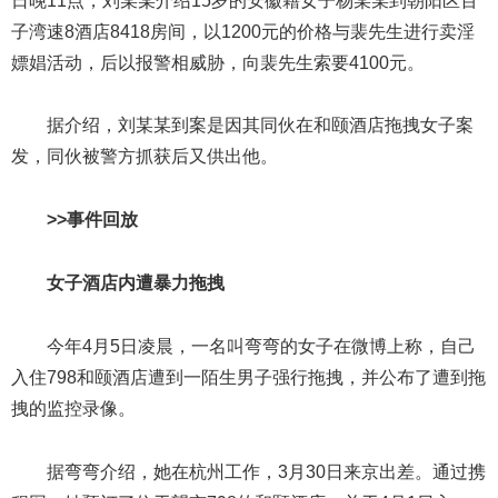
日晚11点，刘某某介绍15岁的安徽籍女子杨某某到朝阳区百
子湾速8酒店8418房间，以1200元的价格与裴先生进行卖淫
嫖娼活动，后以报警相威胁，向裴先生索要4100元。
据介绍，刘某某到案是因其同伙在和颐酒店拖拽女子案
发，同伙被警方抓获后又供出他。
>>事件回放
女子酒店内遭暴力拖拽
今年4月5日凌晨，一名叫弯弯的女子在微博上称，自己
入住798和颐酒店遭到一陌生男子强行拖拽，并公布了遭到拖
拽的监控录像。
据弯弯介绍，她在杭州工作，3月30日来京出差。通过携