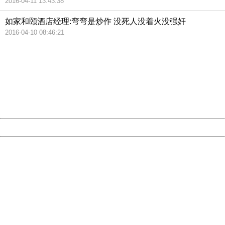
2016-04-11 13:43:38
如家和颐酒店经理:弯弯是炒作 没死人没着火没强奸
2016-04-10 08:46:21
404 Not Found
Sorry for the inconvenience.
Please report this message and include the following
information to us.
Thank you very much!
URL:
http://3g.china.com:8080/act/news/10000169/20161022
Server:
cms-9-158
Date:
2026/08/09 00:27:27
Powered by China
China
404 Not Found
Sorry for the inconvenience.
Please report this message and include the following
information to us.
Thank you very much!
URL:
http://3g.china.com:8080/act/news/10000169/20161022
Server:
cms-9-158
Date:
2026/08/09 00:27:27