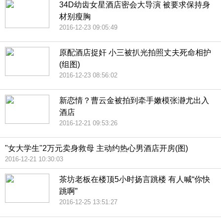
34D幼齿女星酒店密会大导演 被要求保持身
材别瘦胸
2016-12-23 09:05:49
原配酒店捉奸 小三被扒光拍照丈夫死命相护
(组图)
2016-12-23 08:56:02
新恋情？曹云金被拍到牵手嫩模张瀞尤出入
酒店
2016-12-21 09:53:26
"女大学生"2万元卖身救母 主动约热心男酒店开房(图)
2016-12-21 10:30:03
茶坊老板在楼顶5小时扬言跳楼 有人喊“你快
跳啊”
2016-12-25 13:51:27