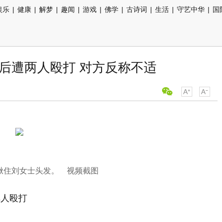
娱乐
|
健康
|
解梦
|
趣闻
|
游戏
|
佛学
|
古诗词
|
生活
|
守艺中华
|
国
后遭两人殴打 对方反称不适
揪住刘女士头发。 视频截图
车人殴打