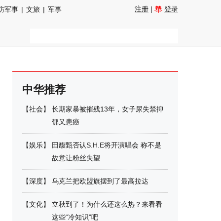
注册
|
登录
防军事
|
文旅
|
军事
中华推荐
【
社会
】
长期家暴被摧残13年，女子尿失禁抑
郁又患癌
【
娱乐
】
田馥甄否认S.H.E将开演唱会 称不是
故意让粉丝失望
【
深度
】
乌克兰把欧盟旗摆到了最高拉达
【
文化
】
立秋到了！为什么还这么热？来看看
这些“冷知识”吧