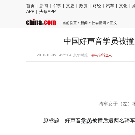
首页
|
新闻
|
军事
|
文史
|
政务
|
财经
|
汽车
|
文化
|
APP
|
头条APP
当前位置：
新闻
>
社会新闻
> 正文
中国好声音学员被撞
2016-10-05 14:25:04
京华时报
参与评论(
)人
骑车女子（左）
原标题：好声音
学员
被撞后遭两名骑