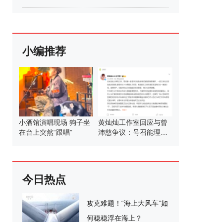
小编推荐
小酒馆演唱现场 狗子坐
黄灿灿工作室回应与曾
在台上突然“跟唱”
沛慈争议：号召能理智
发言
今日热点
攻克难题！“海上大风车”如
何稳稳浮在海上？