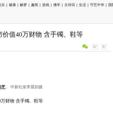
娱乐
|
健康
|
解梦
|
趣闻
|
游戏
|
佛学
|
古诗词
|
生活
|
守艺中华
|
国
价值40万财物 含手镯、鞋等
柏芝
。 中新社发李晨韵摄
0万财物 含手镯、鞋等