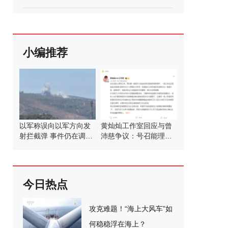
小编推荐
以军称误向以军方向发
黄灿灿工作室回应与曾
射拦截弹 事件仍在调查
沛慈争议：号召能理智
中
发言
今日热点
攻克难题！“海上大风车”如
何稳稳浮在海上？