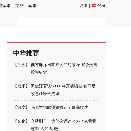
注册
|
登录
防军事
|
文旅
|
军事
中华推荐
【
社会
】
俄方痛斥日本政客广岛致辞 避谈美国
投弹史实
【
娱乐
】
田馥甄否认S.H.E将开演唱会 称不是
故意让粉丝失望
【
深度
】
乌克兰把欧盟旗摆到了最高拉达
【
文化
】
立秋到了！为什么还这么热？来看看
这些“冷知识”吧