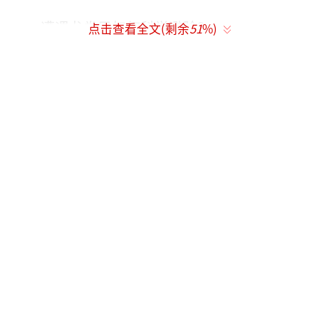
遭遇龙卷风如何科学避险？
点击查看全文(剩余
51
%)
我国龙卷风多发于哪个月份？我国哪些地
区容易出现龙卷风？遭遇龙卷风时，该如何科
学应对呢？
虽然龙卷风在我国不算常见，但几乎每年
都会造访。我国4至8月为龙卷风多发季，发生
数量占全年的91.7%，其中4月和7月分别占18.
5%和29.5%，以午后到傍晚最为常见，华南多
在4至5月，长江中下游为4月和7月，华北和东
北分别在6至7月、6至8月。
遭遇龙卷时，公众应密切关注气象部门发
布的强对流雷暴大风等预警信息，在室内应远