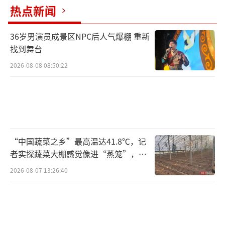
热点新闻
36岁男演员成景区NPC后人气爆棚 重新
找到舞台
2026-08-08 08:50:22
“中国蔬菜之乡”最高温达41.8℃，记
者实探蔬菜大棚感觉像进“蒸笼”，有
村民称只能凌晨两点起来干活
2026-08-07 13:26:40