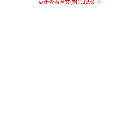
点击查看全文(剩余
18
%)
据悉，西渝高铁建成通车后，将与已运营
的成渝高铁、郑渝高铁及在建的渝昆高铁等多
条干线铁路互联互通，进一步完善中西部地区
高速铁路路网结构。
（责任编辑：zx0204）