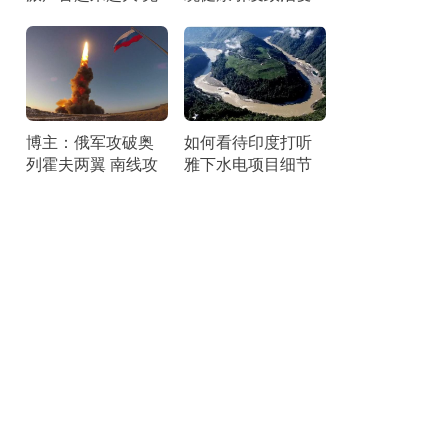
宫内外压力剧增
局
博主：俄军攻破奥
如何看待印度打听
列霍夫两翼 南线攻
雅下水电项目细节
势达高峰
刺探情报引发争议