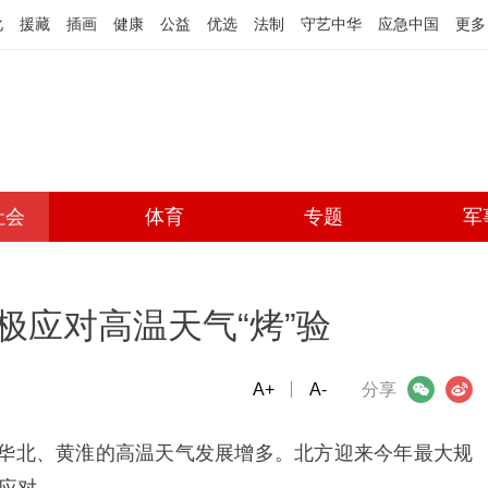
化
援藏
插画
健康
公益
优选
法制
守艺中华
应急中国
更多
社会
体育
专题
军
极应对高温天气“烤”验
A+
微信
A-
微博
分享
、华北、黄淮的高温天气发展增多。北方迎来今年最大规