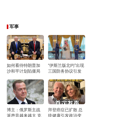
军事
如何看待特朗普加
“伊斯兰版北约”出现
沙和平计划陷僵局
三国防务协议引发
双方互不相让
关注
博主：俄罗斯主战
拜登癌症已扩散 总
派声音越来越大 克
统健康引发政治变