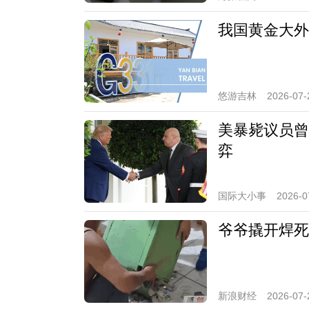
我国黄金大外
悠游吉林
2026-07-
美暴毙议员曾
弈
国际大小事
2026-0
爷爷撬开焊死
新浪财经
2026-07-