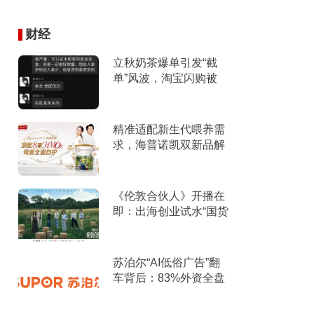
财经
立秋奶茶爆单引发“截
单”风波，淘宝闪购被
指“优先拿友商订
单”、“专挑贵的拿”
精准适配新生代喂养需
求，海普诺凯双新品解
锁育儿新选择！
《伦敦合伙人》开播在
即：出海创业试水“国货
集群”模式，带动入境消
费反向种草
苏泊尔“AI低俗广告”翻
车背后：83%外资全盘
掌控，陷入流量内卷、
质量频发的负循环