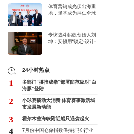
体育营销成光伏出海重
地，隆基成为拜仁全球
官方合作伙伴
专访战斗蚂蚁创始人刘
坤：安顿用“锁定-设计-
击穿”跑出10倍增长
24小时热点
1
多部门“攥指成拳”部署防范应对“白
海豚”登陆
2
小球赛撬动大消费 体育赛事激活城
市发展新动能
3
霍尔木兹海峡附近船只遇袭起火
4
7月份中国仓储指数保持扩张 行业