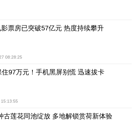
档电影票房已突破57亿元 热度持续攀升
27 08:28:25
保住97万元！手机黑屏别慌 迅速拔卡
 15:13:55
种古莲花同池绽放 多地解锁赏荷新体验