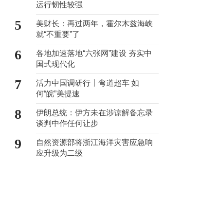
运行韧性较强
5
美财长：再过两年，霍尔木兹海峡
就“不重要”了
6
各地加速落地“六张网”建设 夯实中
国式现代化
7
活力中国调研行丨弯道超车 如
何“皖”美提速
8
伊朗总统：伊方未在涉谅解备忘录
谈判中作任何让步
9
自然资源部将浙江海洋灾害应急响
应升级为二级