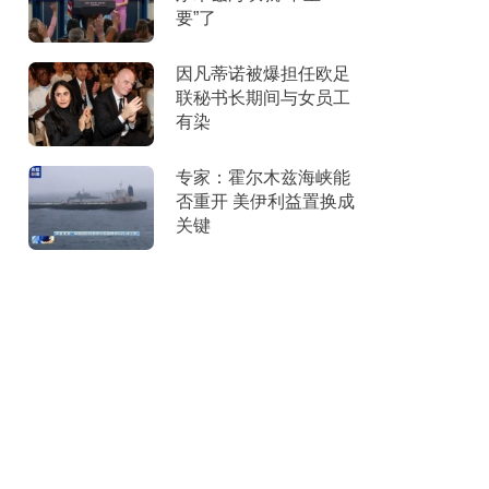
要”了
因凡蒂诺被爆担任欧足
联秘书长期间与女员工
有染
专家：霍尔木兹海峡能
否重开 美伊利益置换成
关键