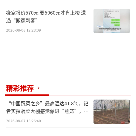
于田、轮台，甘肃敦煌、酒泉等地或连遭7天高
温。
搬家报价570元 要5060元才肯上楼 遭
遇“搬家刺客”
为何高温如此持久？气象分析师介绍，北
2026-08-08 12:28:09
方多地受移动缓慢甚至会停滞不动的大陆暖高
压控制，暖高压内部多下沉气流，容易出现连
续晴天，加上夏至期间光照加热作用强烈，利
于增温，会导致长时间高强度的高温。南方主
要受副热带高压影响，温度和湿度都高，体感
闷热。
精彩推荐
北方高温多以干热型为主，新疆等地天气
“中国蔬菜之乡”最高温达41.8℃，记
酷热暴晒，提醒大家尽量减少在高温时段外
者实探蔬菜大棚感觉像进“蒸笼”，有
出，注意防暑、防晒。南方多地体感闷热，容
村民称只能凌晨两点起来干活
2026-08-07 13:26:40
易汗流浃背，大量出汗后请及时补充淡盐水或