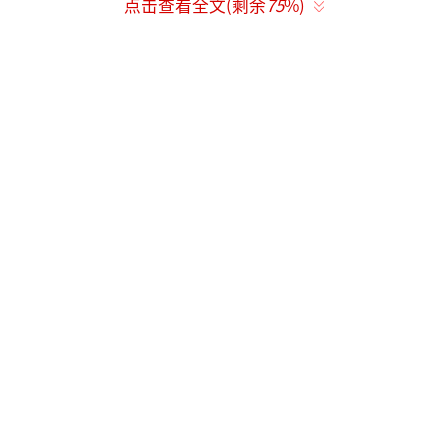
点击查看全文(剩余
75
%)
澄迈高温日数达27天，均为历史同期最多。
同时多地高温强度也强，吐鲁番最高气温4
0℃以上的日数就达到了26天，海南定安（40.
1℃）突破历史极值。昨天新疆热力再次升级，
吐鲁番东坎46.6℃、吐鲁番45.5℃、托克逊44.
9℃、艾丁湖46.1℃，均创当地今年以来气温新
高，吐鲁番东坎也创下今年国家级气象站的气
温新高。
北方将迎今年来最大规模高温过程
新疆甘肃具有极端性
受强盛的大陆高压影响，今后三天，西
北、华北、黄淮高温天气发展增多，这将是今