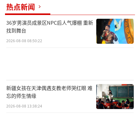
热点新闻
随着冷涡发展，华北一带在5日降雨增多、
气温下降，高温也会随之缩减。不过，在西北
36岁男演员成景区NPC后人气爆棚 重新
地区以及河南等地热力仍然持久。在南方，华
找到舞台
南、江南等地部分地区未来几天也是高温连
2026-08-08 08:50:22
连。
总体来看，未来一周，新疆、甘肃中西
部、内蒙古西部、宁夏北部、山西西南部、河
南中北部、山东西部、浙江中南部、福建北部
新疆女孩在天津偶遇支教老师哭红眼 难
等地高温尤为频繁，高温天数可达5天及以上。
忘的师生情缘
2026-08-08 13:38:24
城市中，西安、兰州、银川今后7天中有5
天高温，杭州4日之后也会有频繁高温天气。郑
州、福州等省会城市以及新疆托克逊、鄯善、