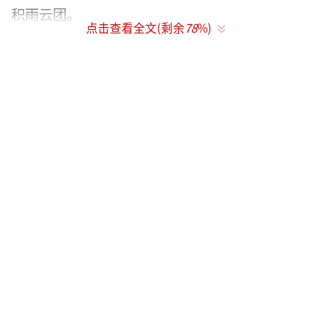
积雨云团。
点击查看全文(剩余
78
%)
换个视角，如果坐在飞机里看的话，积雨
云团不仅厚，而且颜色很深，形状像棉花糖一
样蓬松。
当积雨云当中的水滴变得足够重，上升气
流无法再支撑它们时，这时候，沉重的水滴和
冰晶就会像跳水运动员一样一起向下冲，速度
极快，力量极大，气流到达地面之后会迅速地
向外扩散，形成瞬时的大风，风速可达8级甚至
更强，这就是雷暴大风产生过程，简单来说是
夏天积攒的热量和水汽一下子爆发出来的结
果。