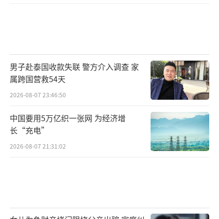
后天，又会有冷涡活动，华北东北可能还
会出现一轮对流过程。内蒙古东北部、黑龙江
和吉林西部将出现较强降水。
男子赴泰国收款失联 警方介入调查 家
中国气象局天气预报主持人刘超：
以沈阳
属跨国营救54天
为例，今天有降雨，明天停歇，后天起将再度
2026-08-07 23:46:50
迎来两天雷阵雨。青海海西州震区附近今天有
中国要用5万亿织一张网 为经济增
降雨，需防范次生灾害。该地气温不高，最高
长“充电”
气温约20℃，昼夜温差达10℃左右，早晚外出
2026-08-07 21:31:02
需注意保暖。
（责任编辑：1383）