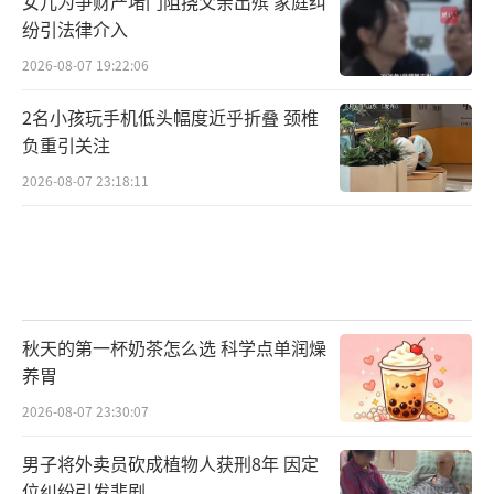
女儿为争财产堵门阻挠父亲出殡 家庭纠
纷引法律介入
2026-08-07 19:22:06
2名小孩玩手机低头幅度近乎折叠 颈椎
负重引关注
2026-08-07 23:18:11
秋天的第一杯奶茶怎么选 科学点单润燥
养胃
2026-08-07 23:30:07
男子将外卖员砍成植物人获刑8年 因定
位纠纷引发悲剧