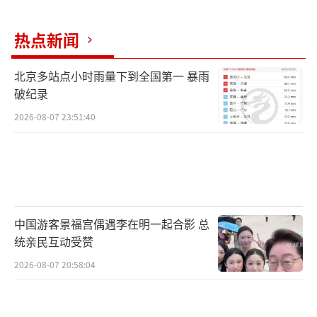
时。
热点新闻
强对流来去匆匆看懂雷达回波科学避险
北京多站点小时雨量下到全国第一 暴雨
夏季的雷暴大风来去急促，气象部门主要
破纪录
依靠天气雷达追踪它的位置与移动路径。
2026-08-07 23:51:40
如果公众察觉天色骤变，可以登录气象官
方平台查看雷达回波图，例如北京昨晚的雷达
回波图，图中出现红、紫色回波，意味着强对
流将至，需要立刻进入室内避险。
中国游客景福宫偶遇李在明一起合影 总
统亲民互动受赞
外出途中如果突遇狂风、短时强降雨等强
2026-08-07 20:58:04
对流天气，就近找室内避一避。这类天气持续
时间较短，大多一小时左右便会减弱，待天气