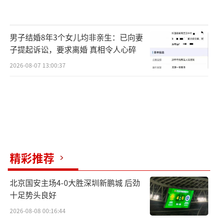
好转后再外出活动。
未来一段时间华北东北降水先减少再增多
男子结婚8年3个女儿均非亲生：已向妻
这两天东北华北地区经常下雨，还伴有强
子提起诉讼，要求离婚 真相令人心碎
对流天气，未来情况如何？
2026-08-07 13:00:37
中国气象局天气预报主持人刘超：
未来几
天，华北、东北地区的降水将呈现“先减少、
后增多”的趋势：
今天，华北大部基本无雨，东北地区的强
精彩推荐
降雨也明显减少，仅吉林东部部分地区可能出
现大雨。
北京国安主场4-0大胜深圳新鹏城 后劲
十足势头良好
明天，从西北至华北东北一带将出现降
2026-08-08 00:16:44
水，小雨为主。