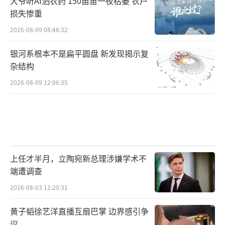
大爷听AI洒农药 150亩苗一夜枯萎 农户
损失惨重
2026-08-09 08:46:32
银河系根本不是扁平圆盘 新发现揭示复
杂结构
2026-08-09 12:06:35
上任才半月，立陶宛新总理涉嫌学术不
端遭调查
2026-08-03 11:20:31
黄子韬徐艺洋直播互扇巴掌 边界感引争
议