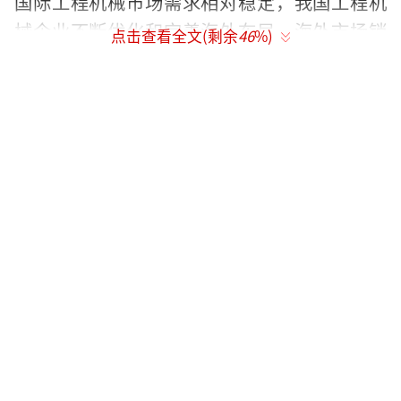
国际工程机械市场需求相对稳定，我国工程机
械企业不断优化和完善海外布局，海外市场销
点击查看全文(剩余
46
%)
售潜力进一步释放。同时，国内国际市场对以
电动工程机械为代表的新能源工程机械需求显
著增加。
中国工程机械工业协会会长苏子孟称，我
国工程机械行业坚持高端化、智能化、绿色
化、融合化发展方向，创新能力大幅度增强，
新型智能化、电动化设备对在用设备替代速度
加快。目前，我国工程机械技术水平、产品性
能和售后服务能够较好地满足国内国际市场需
要。
中国工程机械工业协会预计2026年全年，