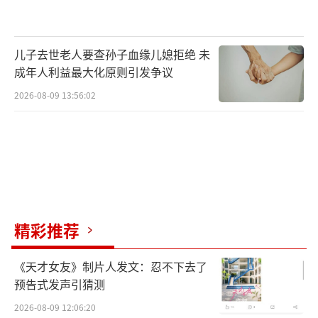
目前三峡船闸的主流通航船型是5000吨
级，而这条新通道可以通行万吨级大型船舶，
整体年通过能力达到3.36亿吨，通航效率提高
儿子去世老人要查孙子血缘儿媳拒绝 未
成年人利益最大化原则引发争议
的同时，万吨级船舶货运成本还可以下降约3
2026-08-09 13:56:02
0%。
三峡水运新通道工程
将大幅提升长江干线通航能力
精彩推荐
《天才女友》制片人发文：忍不下去了
预告式发声引猜测
2026-08-09 12:06:20