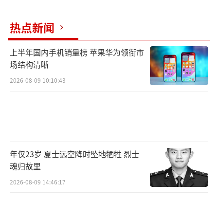
往来不息。
热点新闻
船是怎么翻越三峡大坝的呢？
上半年国内手机销量榜 苹果华为领衔市
船闸的每个闸室，依靠两扇闸门的开关，
场结构清晰
可以挡水、蓄水、排水、控水，能分隔上下游
2026-08-09 10:10:43
的水位，帮助船只升降过坝。
每扇闸门的高度相当于13层居民楼。
每个闸室长280米、宽40米，水深达8米，
比现有三峡船闸深3米。
年仅23岁 夏士远空降时坠地牺牲 烈士
魂归故里
三峡水运新通道工程
2026-08-09 14:46:17
未来可通行万吨级大型船舶