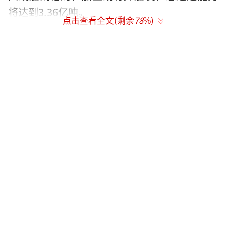
将达到3.36亿吨。
点击查看全文(剩余
78
%)
葛洲坝枢纽同步实施航运扩能，主要建设
内容为拆除三号船闸后在左侧新建两线单级船
闸，并对既有上下游引航道进行扩挖等，建成
后葛洲坝枢纽将形成四线船闸格局，总通过能
力将达到3.6亿吨。
动画演示建成后的
三峡枢纽新通道