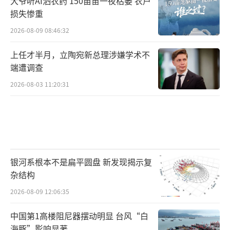
大爷听AI洒农药 150亩苗一夜枯萎 农户
x0204）
损失惨重
2026-08-09 08:46:32
上任才半月，立陶宛新总理涉嫌学术不
端遭调查
2026-08-03 11:20:31
银河系根本不是扁平圆盘 新发现揭示复
杂结构
2026-08-09 12:06:35
中国第1高楼阻尼器摆动明显 台风“白
海豚”影响显著