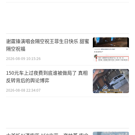
三峡水运新通道工程建成后，将大幅提升
长江干线“黄金水道”通航能力，充分释放长
谢霆锋演唱会隔空祝王菲生日快乐 甜蜜
江上游水运潜力，降低社会物流成本，进一步
隔空祝福
助力长江经济带高质量发展。
2026-08-09 10:15:26
三峡水运新通道项目建成后，成渝等西南
150元车上过夜费到底谁被做局了 真相
地区的大宗商品将能以更低的成本和更准时的
反转背后的舆论博弈
效率通江达海，初步估算，每年节约船舶待闸
2026-08-08 22:34:07
成本、替代陆路运输产生的费用合计可达180亿
元，物流降本效果显著。这不仅提升了长江黄
金水道的运输效率，更通过优化供应链体系，
增强了西南地区产业的市场竞争力。
（责任编辑：z