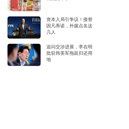
资本入局引争议！接替
因凡蒂诺，外媒点名这
几人
追问交涉进展，李在明
批驻韩美军拖延归还用
地