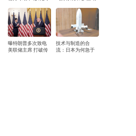
造陨石坑
实施精准打击
曝特朗普多次致电
技术与制造的合
美联储主席 打破传
流：日本为何急于
统引关注
牵手以色列？