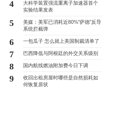
4
大科学装置强流重离子加速器首个
实验结果发表
5
美媒：美军已消耗近80%“萨德”反导
系统拦截弹
6
一包瓜子 怎么就上美国制裁清单了
7
巴西降低与阿根廷的外交关系级别
8
国内航线燃油附加费今日下调
9
收回出租房屋时哪些是自然损耗如
何恢复原状