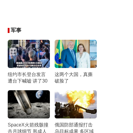
军事
纽约市长登台发言
这两个大国，真撕
遭台下喊嘘 讲了30
破脸了
秒后匆匆离台 听众
倒竖拇指
SpaceX火箭残骸撞
俄国防部通报打击
击月球细节 形成人
乌目标成果 多区域