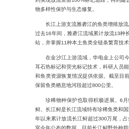
到实现放流鱼苗100%标记追踪，再到建
物多样性保护与生态修复。
长江上游支流雅砻江的鱼类增殖放流
过去16年间，雅砻江流域累计放流13
站，并掌握11种本土鱼类全链条繁育技
在金沙江上游流域，华电金上公司今
耳石热标记和荧光标记技术，科研人员能
和鱼类资源恢复情况提供依据。截至目前
保留鱼类栖息地河段超过800公里。
珍稀物种保护也取得积极进展。6月
鲟。长江鲟是长江流域特有珍稀鱼类和国
年以来累计放流长江鲟超过300万尾，
室今年公布的数据，目前长江鲟野外种群