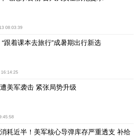
13 08:03:39
 “跟着课本去旅行”成暑期出行新选
 16:14:25
遭美军袭击 紧张局势升级
9:45:58
消耗近半！美军核心导弹库存严重透支 补给