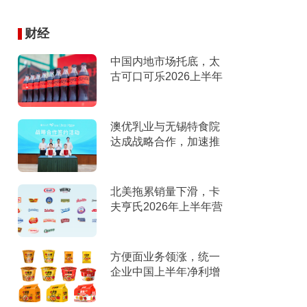
财经
中国内地市场托底，太
古可口可乐2026上半年
营收创新高
澳优乳业与无锡特食院
达成战略合作，加速推
进“全家营养”战略
北美拖累销量下滑，卡
夫亨氏2026年上半年营
收下滑，下调全年指引
方便面业务领涨，统一
企业中国上半年净利增
9%