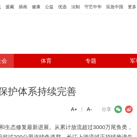
化
援藏
插画
健康
公益
优选
法制
守艺中华
应急中国
更多
社会
体育
专题
军
保护体系持续完善
A+
微信
A-
微博
分享
和生态修复最新进展。从累计放流超过3000万尾鱼类，