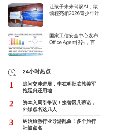
让孩子未来驾驭AI，猿
编程亮相2026青少年计
算机教育年度研讨会
国家工信安全中心发布
Office Agent报告，百
度文库综合排名第一
24小时热点
1
追问交涉进展，李在明批驻韩美军
拖延归还用地
2
资本入局引争议！接替因凡蒂诺，
外媒点名这几人
3
纠治旅游行业导游乱象！多个旅行
社被点名