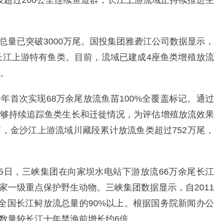
设超过200公里连续鱼道群，长江上游流域正持续推进生
总量已突破3000万尾。国投集团雅砻江公司数据显示，
种长江上游特有鱼类。目前，流域已建成4座鱼类增殖放流
术。
年首次实现68万余尾放流鱼苗100%全覆盖标记。通过
够持续追踪鱼类生长和迁徙情况，为评估增殖放流效果
，金沙江上游流域川藏段累计放流鱼类超过752万尾，
5日，三峡集团在向家坝水电站下游放流66万余尾长江
家一级重点保护野生动物。三峡集团数据显示，自2011
占全国长江鲟放流总量的90%以上。根据国务院新闻办公
数量较长江十年禁渔前增长约6倍。