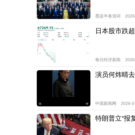
墨染半卷清词
2026
日本股市跌超
每日经济新闻
2026
演员何炜晴去
中国新闻网
2026-0
特朗普立“报