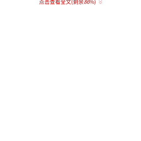
点击查看全文(剩余
86
%)
链、发夹等佩饰物品。同时，应根据当地的天
气情况，注意增减衣物。
三、对于考生做好个人健康防护有哪些建
议？
考生要做好个人防护，当好自身健康第一
责任人。考前尽量减少聚集和流动，不去人员
密集场所。同时，调整好心理状态，保证合理
的饮食、充足的睡眠、适当的身体锻炼，如有
不适，要及时就医治疗，谨防因身体不适而影
响考试。对于发热或者突发急病等情况，考生
不必担心恐慌，各地考点都制定了相应的预
案，考生可及时向工作人员寻求帮助。