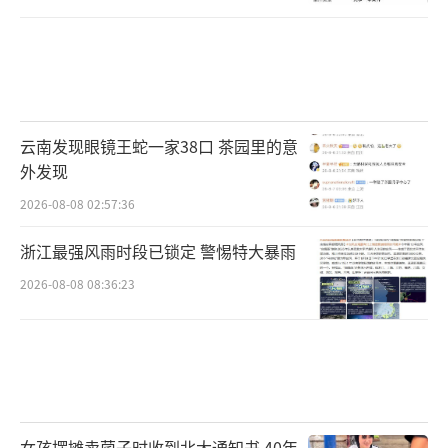
涉高考信息以官方发布的为准，不要相信各类
非官方宣传及承诺，以免上当受骗。
同时，不要相信所谓的“命题专家”的言
论，不要把宝贵的时间和精力浪费在所谓
的“猜题”和“押题”上，切勿相信涉及钱财
云南发现眼镜王蛇一家38口 茶园里的意
外发现
的相关信息和其他谣言。请考生和家长弘扬正
2026-08-08 02:57:36
能量，不造谣、不信谣、不传谣，共同营造风
清气正、温馨和谐的考试环境。
浙江最强风雨时段已锁定 警惕特大暴雨
2026-08-08 08:36:23
十、考后应如何查分及获取志愿填报服
务？
考后，各省级招生考试机构会公布高考成
绩发布时间及官方查询的渠道，请考生和家长
关注相关权威发布信息。
女孩摆摊卖菌子时收到北大通知书 40年