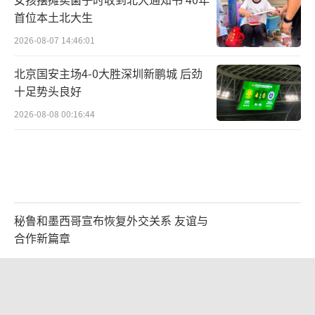
首位本土北大生
2026年，教育部将优化升级“阳光志
2026-08-07 14:46:01
愿”信息服务系统，各省也将完善本地志愿填
报服务系统，为考生提供更加优质、更加便
北京国安主场4-0大胜深圳新鹏城 后劲
十足势头良好
捷、更加全面的信息服务。同时，教育部将组
2026-08-08 00:16:44
织各地各高校举办“2026年全国普通高等学校
招生云咨询周”活动，指导各地对教育薄弱地
区县域高中开展线下咨询活动，面向困难家庭
考生提供一对一的帮扶指导，为更多考生和家
长提供志愿填报咨询服务。各地各高校将通过
秘鲁和墨西哥宣布恢复外交关系 友谊与
宣讲会、咨询会、短视频、网络直播、电视节
合作新篇章
目等多种方式组织开展系列志愿填报咨询服务
2026-08-08 04:01:25
活动，请考生和家长关注。
中国要用5万亿织一张网 为经济增
考生和家长如还有其他具体问题，可向当
长“充电”