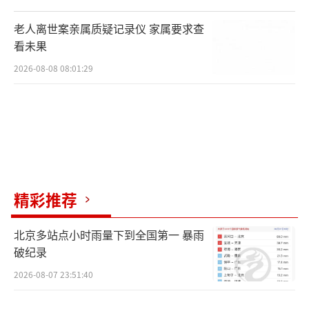
考生要遵守考场规则和纪律，服从考试工
作人员管理。考试过程中，考点除有监考员、
老人离世案亲属质疑记录仪 家属要求查
看未果
巡考员等维护考试纪律、巡查考场外，考场内
已实现视频监控系统全覆盖并全程录像，不仅
2026-08-08 08:01:29
在考试中实时监控巡查，考后也会对视频录像
进行必要的回放。一旦发现考生有违规或作弊
行为，将按《中华人民共和国教育法》《国家
教育考试违规处理办法》确定的程序和规定严
肃处理，并将记入国家教育考试考生诚信档
精彩推荐
案；考试作弊将导致高考所有科目的成绩无
效，并视情节轻重，给予暂停参加高考1至3年
北京多站点小时雨量下到全国第一 暴雨
的处理，情节特别严重的，给予暂停参加各种
破纪录
国家教育考试1至3年的处理；涉嫌犯罪的，按
2026-08-07 23:51:40
照《中华人民共和国刑法》《最高人民法院最